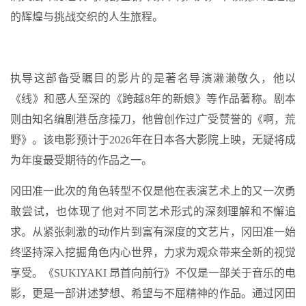
的辉煌与挑战交织的人生旅程。
执导这部备受瞩目的影片的是著名导演濑濑敬久，他以
《线》和感人至深的《跨越8年的新娘》等作品著称。剧本
则由知名编剧港岳彦操刀，他曾创作过广受赞誉的《啊，荒
野》。该电影预计于2026年在日本各大影院上映，无疑将成
为年度最受期待的作品之一。
冈田准一此次的角色转型不仅是他在表演艺术上的又一次勇
敢尝试，也体现了他对不同艺术形式的深刻理解和不懈追
求。从紧张刺激的动作片到富有深度的文艺片，冈田准一始
终坚持深入挖掘角色内心世界，力求为观众带来全新的视觉
享受。《SUKIYAKI 昂首向前行》不仅是一部关于音乐的电
影，更是一部讲述梦想、希望与不屈精神的作品。通过冈田