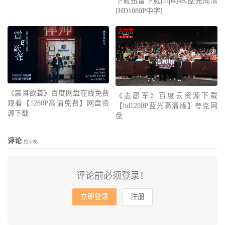
下载迅雷下载[mp4]4K蓝光高清
[HD1080P中字]
《震耳欲聋》百度网盘在线免费
《志愿军》百度云资源下载
观看【1280P高清免费】网盘资
【bd1280P蓝光高清版】夸克网
源下载
盘
评论
抢沙发
评论前必须登录！
立即登录
注册