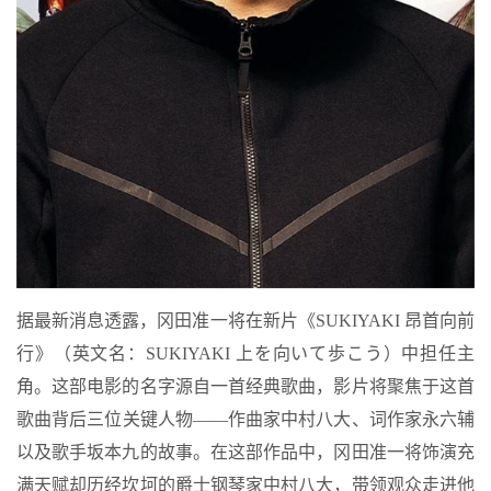
据最新消息透露，冈田准一将在新片《SUKIYAKI 昂首向前
行》（英文名：SUKIYAKI 上を向いて歩こう）中担任主
角。这部电影的名字源自一首经典歌曲，影片将聚焦于这首
歌曲背后三位关键人物——作曲家中村八大、词作家永六辅
以及歌手坂本九的故事。在这部作品中，冈田准一将饰演充
满天赋却历经坎坷的爵士钢琴家中村八大，带领观众走进他