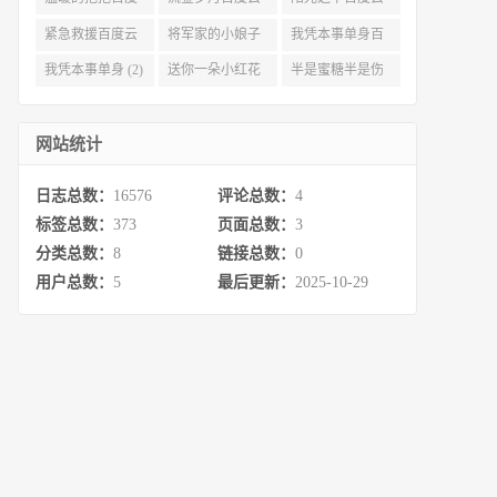
云 (3)
完整网盘 (3)
(3)
紧急救援百度云
将军家的小娘子
我凭本事单身百
资源 (2)
百度云 (2)
度云资源 (2)
我凭本事单身 (2)
送你一朵小红花
半是蜜糖半是伤
百度云 (2)
百度云资源 (2)
网站统计
日志总数：
16576
评论总数：
4
标签总数：
373
页面总数：
3
分类总数：
8
链接总数：
0
用户总数：
5
最后更新：
2025-10-29