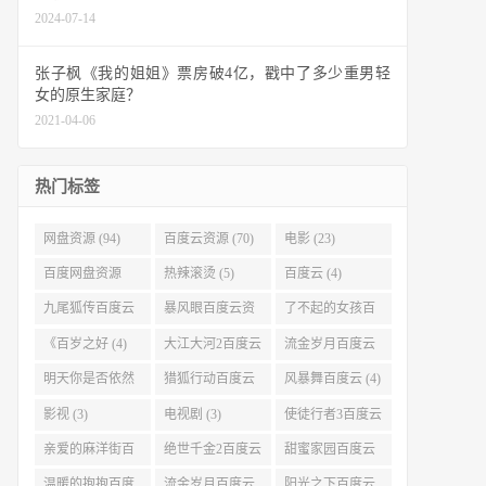
2024-07-14
张子枫《我的姐姐》票房破4亿，戳中了多少重男轻
女的原生家庭？
2021-04-06
热门标签
网盘资源 (94)
百度云资源 (70)
电影 (23)
百度网盘资源
热辣滚烫 (5)
百度云 (4)
(11)
九尾狐传百度云
暴风眼百度云资
了不起的女孩百
(4)
源 (4)
度云 (4)
《百岁之好 (4)
大江大河2百度云
流金岁月百度云
(4)
(4)
明天你是否依然
猎狐行动百度云
风暴舞百度云 (4)
爱我百度云 (4)
(4)
影视 (3)
电视剧 (3)
使徒行者3百度云
资源 (3)
亲爱的麻洋街百
绝世千金2百度云
甜蜜家园百度云
度云资源 (3)
(3)
(3)
温暖的抱抱百度
流金岁月百度云
阳光之下百度云