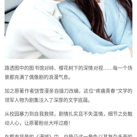
路透图中的图书馆对峙、樱花树下的深情对视……每一个场
景都充满了偶像剧的浪漫气息。
加之原著作者饶雪漫亲自操刀改编，这位“疼痛青春”文学的
领军人物为剧集注入了深厚的文学底蕴。
从校园暴力到自我救赎，剧情扎实且不失温情，细节之处触
动人心，让原著粉丝大呼过瘾！
在都市背景的《漫城》中，白筱朵这一角色以其复杂多面的