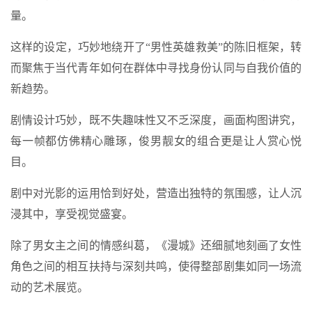
量。
这样的设定，巧妙地绕开了“男性英雄救美”的陈旧框架，转
而聚焦于当代青年如何在群体中寻找身份认同与自我价值的
新趋势。
剧情设计巧妙，既不失趣味性又不乏深度，画面构图讲究，
每一帧都仿佛精心雕琢，俊男靓女的组合更是让人赏心悦
目。
剧中对光影的运用恰到好处，营造出独特的氛围感，让人沉
浸其中，享受视觉盛宴。
除了男女主之间的情感纠葛，《漫城》还细腻地刻画了女性
角色之间的相互扶持与深刻共鸣，使得整部剧集如同一场流
动的艺术展览。