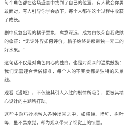
每个角色都在这场盛宴中找到了自己的位置，有人教会你勇
敢面对，有人引导你学会放下，每个人都在这个过程中收获
了成长。
剧中反复出现的橘子意象，寓意深远，成为白筱朵自我救赎
的象征：“无论外界如何评价，橘子始终是那颗独一无二的
好水果。”
这句话不仅是对角色内心的独白，也是对观众的温柔鼓励：
我们无需迎合世俗标准，每个人的不完美都是独特的风景
线。
观看《漫城》，不仅被其引人入胜的剧情所吸引，更被其精
心设计的主题所打动。
这些主题巧妙地融入各种场景之中，如横幅、墙壁、树叶
等，虽不易察觉，却为观众带来了视觉上的惊喜。