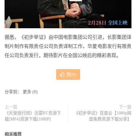
据悉，《初步举证》由中国电影集团公司引进，长影集团译
制片制作有限责任公司负责译制工作，华夏电影发行有限责
任公司负责发行，期待影片在全国公映后的精彩表现。
赞(
0
)
分享到：
更多
(
0
)
上一篇
下一篇
《天堂旅行团》迅雷BT资源下
《初步举证》百度云【1080p网
载[MP4]资源下载[1080P]
盘免费资源下载分享】
相关推荐