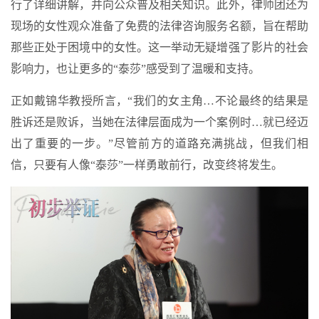
行了详细讲解，并向公众普及相关知识。此外，律师团还为
现场的女性观众准备了免费的法律咨询服务名额，旨在帮助
那些正处于困境中的女性。这一举动无疑增强了影片的社会
影响力，也让更多的“泰莎”感受到了温暖和支持。
正如戴锦华教授所言，“我们的女主角…不论最终的结果是
胜诉还是败诉，当她在法律层面成为一个案例时…就已经迈
出了重要的一步。”尽管前方的道路充满挑战，但我们相
信，只要有人像“泰莎”一样勇敢前行，改变终将发生。