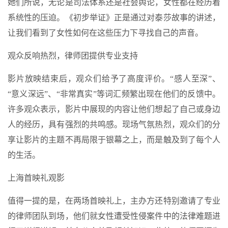
她们所说，无论是司法体系还是社会舆论，女性都在经历着
系统性的压迫。《初步举证》正是通过对泰莎故事的讲述，
让我们看到了女性如何在这些压力下寻找自己的声音。
观众反响热烈，律师团提供专业支持
影片放映结束后，观众们给予了高度评价。“感人至深”、
“意义深远”、“非常真实”等词汇频繁出现在他们的反馈中。
许多观众表示，影片中展现的内容让他们想起了自己或身边
人的经历，具有强烈的共鸣感。现场气氛热烈，观众们的分
享让影片的主题不再局限于银幕之上，而是触及到了每个人
的生活。
上海首映礼观影
值得一提的是，在两场首映礼上，主办方还特别邀请了专业
的律师团队到场，他们就女性遭受性侵案件中的法律难题进