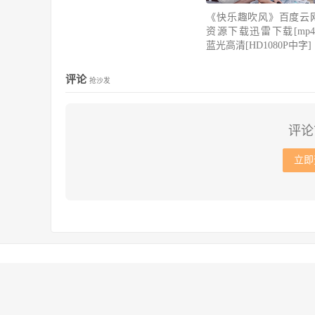
《快乐趣吹风》百度云
资源下载迅雷下载[mp4]
蓝光高清[HD1080P中字]
评论
抢沙发
评论
立即