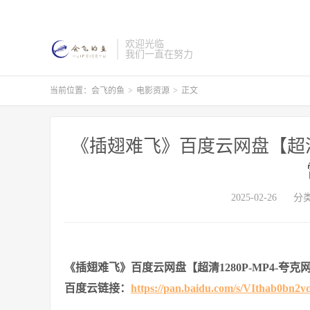
欢迎光临
我们一直在努力
当前位置：
会飞的鱼
>
电影资源
>
正文
《插翅难飞》百度云网盘【超清1
2025-02-26
分
《插翅难飞》百度云网盘【超清1280P-MP4-夸
百度云链接：
https://pan.baidu.com/s/VIthab0b