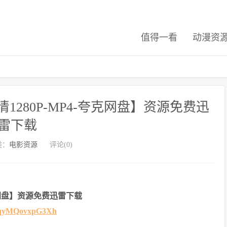
值得一看
动漫资
280P-MP4-夸克网盘】资源免费迅
雷下载
类：
电影资源
评论(0)
克网盘】资源免费迅雷下载
n2vqyMQovxpG3Xh