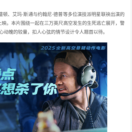
盛顿、艾玛·斯通与约翰尼·德普等多位演技派明星联袂出演的
重上映。本片围绕一起在三万英尺高空发生的生死逃亡展开，警
心动魄的较量，扣人心弦的情节设计令人翘首以待。