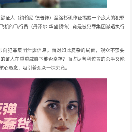
关键证人（约翰尼·德普饰）至洛杉矶作证揭露一个庞大的犯罪
飞机的飞行员（丹泽尔·华盛顿饰）竟是被犯罪集团派遣执行
层向犯罪集团泄露信息。面对如此复杂的局面，观众不禁要
铁的证人在重重威胁下能否幸存？而占据有利位置的杀手又能
核心悬念，吸引着观众一探究竟。