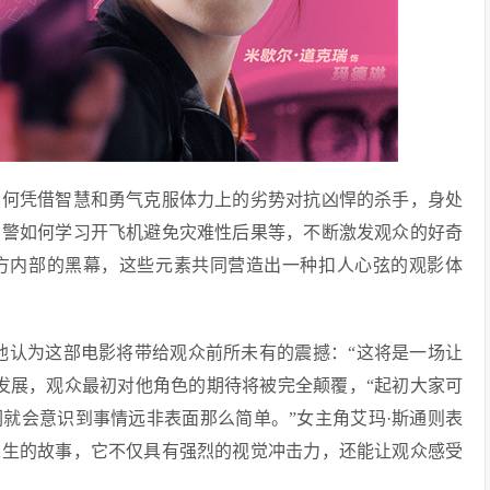
如何凭借智慧和勇气克服体力上的劣势对抗凶悍的杀手，身处
女警如何学习开飞机避免灾难性后果等，不断激发观众的好奇
方内部的黑幕，这些元素共同营造出一种扣人心弦的观影体
他认为这部电影将带给观众前所未有的震撼：“这将是一场让
发展，观众最初对他角色的期待将被完全颠覆，“起初大家可
们就会意识到事情远非表面那么简单。”女主角艾玛·斯通则表
求生的故事，它不仅具有强烈的视觉冲击力，还能让观众感受