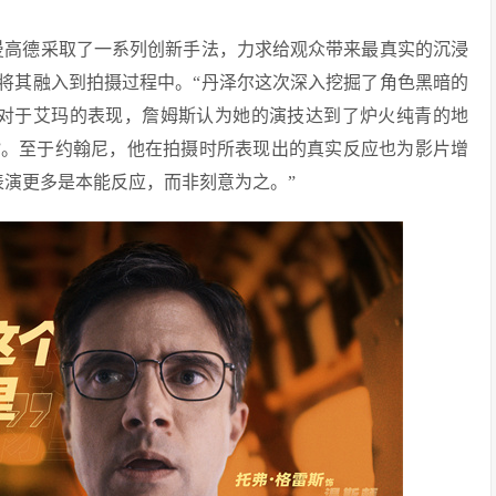
曼高德采取了一系列创新手法，力求给观众带来最真实的沉浸
并将其融入到拍摄过程中。“丹泽尔这次深入挖掘了角色黑暗的
而对于艾玛的表现，詹姆斯认为她的演技达到了炉火纯青的地
”。至于约翰尼，他在拍摄时所表现出的真实反应也为影片增
表演更多是本能反应，而非刻意为之。”