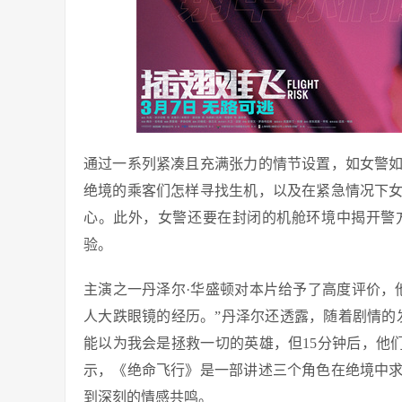
通过一系列紧凑且充满张力的情节设置，如女警
绝境的乘客们怎样寻找生机，以及在紧急情况下
心。此外，女警还要在封闭的机舱环境中揭开警
验。
主演之一丹泽尔·华盛顿对本片给予了高度评价，
人大跌眼镜的经历。”丹泽尔还透露，随着剧情的
能以为我会是拯救一切的英雄，但15分钟后，他
示，《绝命飞行》是一部讲述三个角色在绝境中
到深刻的情感共鸣。