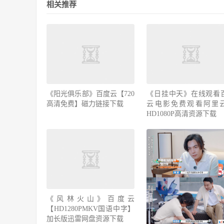
相关推荐
《阳光俱乐部》百度云【720
《日挂中天》在线观看
高清免费】磁力链接下载
云电影免费观看阿里
HD1080P高清资源下载
《风林火山》百度云
【HD1280PMKV国语中字】
加长版迅雷网盘资源下载