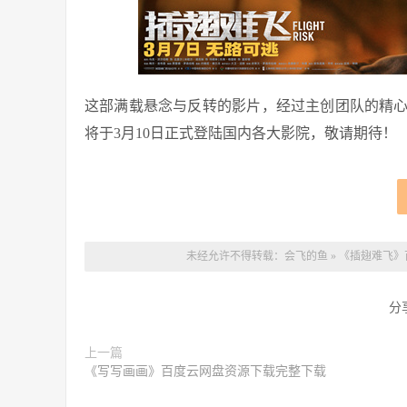
这部满载悬念与反转的影片，经过主创团队的精
将于3月10日正式登陆国内各大影院，敬请期待！
未经允许不得转载：
会飞的鱼
»
《插翅难飞》百
分
上一篇
《写写画画》百度云网盘资源下载完整下载