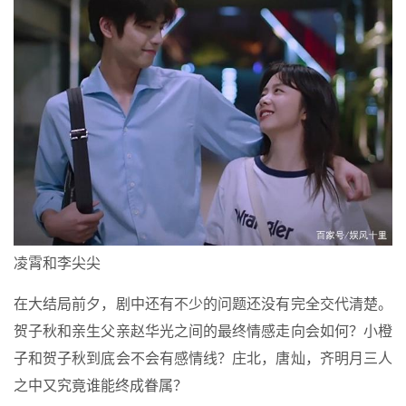
凌霄和李尖尖
在大结局前夕，剧中还有不少的问题还没有完全交代清楚。
贺子秋和亲生父亲赵华光之间的最终情感走向会如何？小橙
子和贺子秋到底会不会有感情线？庄北，唐灿，齐明月三人
之中又究竟谁能终成眷属？