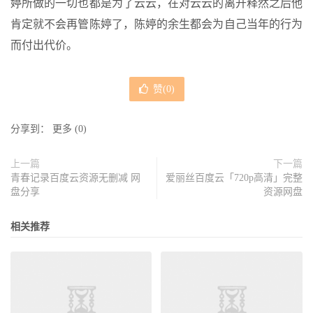
婷所做的一切也都是为了云云，在对云云的离开释然之后他
肯定就不会再管陈婷了，陈婷的余生都会为自己当年的行为
而付出代价。
赞(
0
)
分享到：
更多
(
0
)
上一篇
下一篇
青春记录百度云资源无删减 网
爱丽丝百度云「720p高清」完整
盘分享
资源网盘
相关推荐