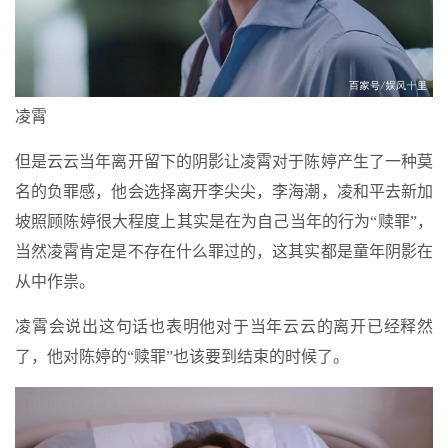
凌霄
但是云云当年离开留下的阴影让凌霄对于陈婷产生了一种莫
名的负罪感，他会选择离开李尖尖，李海潮，凌和平去新加
坡照顾陈婷很大程度上其实是在为自己当年的行为“赎罪”，
当然凌霄肯定是不存在什么罪过的，这其实都是童年阴影在
从中作祟。
凌霄会说出这句话也表明他对于当年云云的离开已经释然
了，他对陈婷的“赎罪”也该要到结束的时候了。