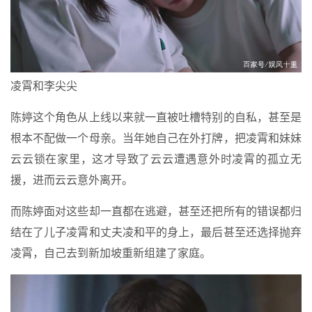
凌霄和李尖尖
陈婷这个角色从上线以来就一直被吐槽特别的自私，甚至是
根本不配做一个母亲。当年她自己在外打牌，把凌霄和妹妹
云云锁在家里，这才导致了云云遭遇意外时凌霄的孤立无
援，进而云云意外离开。
而陈婷面对这些却一直都在逃避，甚至还把所有的错误都归
结在了儿子凌霄和丈夫凌和平的身上，最后甚至还选择抛弃
凌霄，自己去到新加坡重新组建了家庭。