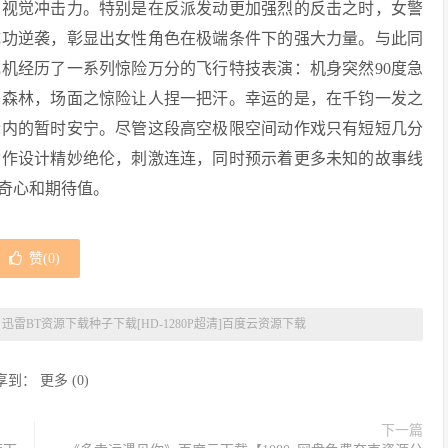
的视觉冲击力。特别是在反派发动更加强烈的反击之时，女警
成功逆袭，彰显出女性角色在极端条件下的强大力量。与此同
机经历了一系列惊险万分的飞行特技表演：机身突然90度急
密森林，场面之惊险让人捏一把汗。幸运的是，在千钧一发之
舱内的暂时安宁。尽管这段高空极限空间动作戏只有短短几分
动作设计精妙绝伦，刺激连连，同时预示着更多未知的故事线
奇心和期待值。
赞(
0
)
迅雷BT资源下载种子下载[HD-1280P超清]百度云资源下载
享到：
更多
(
0
)
下一篇