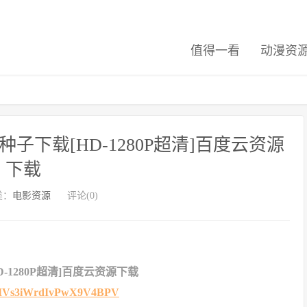
值得一看
动漫资
子下载[HD-1280P超清]百度云资源
下载
类：
电影资源
评论(0)
1280P超清]百度云资源下载
5RnIVs3iWrdIvPwX9V4BPV