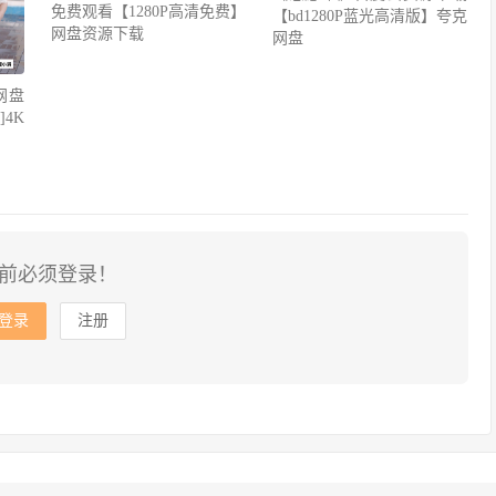
免费观看【1280P高清免费】
【bd1280P蓝光高清版】夸克
网盘资源下载
网盘
网盘
4K
前必须登录！
登录
注册