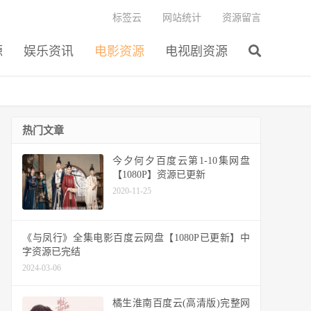
标签云
网站统计
资源留言
源
娱乐资讯
电影资源
电视剧资源
热门文章
今夕何夕百度云第1-10集网盘
【1080P】资源已更新
2020-11-25
《与凤行》全集电影百度云网盘【1080P已更新】中
字资源已完结
2024-03-06
橘生淮南百度云(高清版)完整网