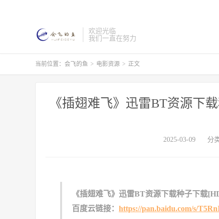
欢迎光临
我们一直在努力
当前位置：
会飞的鱼
>
电影资源
>
正文
《插翅难飞》迅雷BT资源下载种
2025-03-09
分
《插翅难飞》迅雷BT资源下载种子下载[HD-
百度云链接：
https://pan.baidu.com/s/T