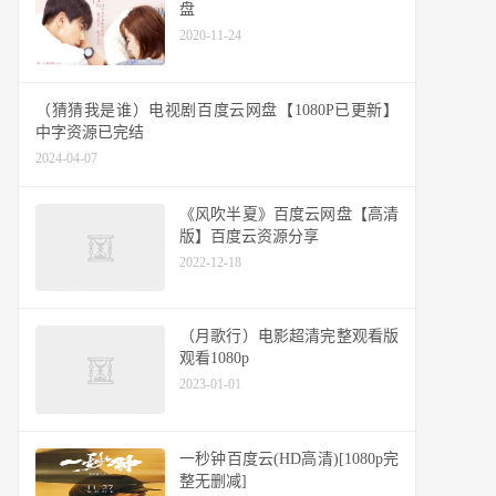
盘
2020-11-24
（猜猜我是谁）电视剧百度云网盘【1080P已更新】
中字资源已完结
2024-04-07
《风吹半夏》百度云网盘【高清
版】百度云资源分享
2022-12-18
（月歌行）电影超清完整观看版
观看1080p
2023-01-01
一秒钟百度云(HD高清)[1080p完
整无删减]