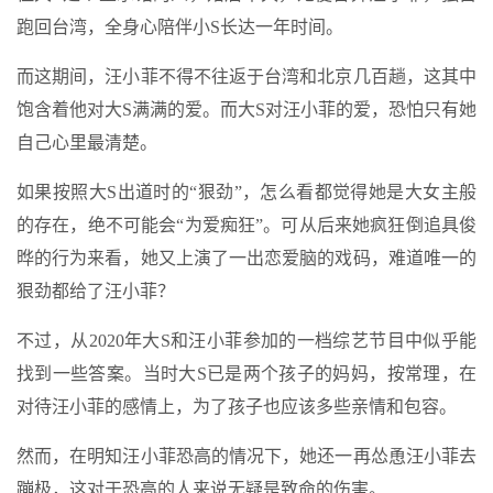
跑回台湾，全身心陪伴小S长达一年时间。
而这期间，汪小菲不得不往返于台湾和北京几百趟，这其中
饱含着他对大S满满的爱。而大S对汪小菲的爱，恐怕只有她
自己心里最清楚。
如果按照大S出道时的“狠劲”，怎么看都觉得她是大女主般
的存在，绝不可能会“为爱痴狂”。可从后来她疯狂倒追具俊
晔的行为来看，她又上演了一出恋爱脑的戏码，难道唯一的
狠劲都给了汪小菲？
不过，从2020年大S和汪小菲参加的一档综艺节目中似乎能
找到一些答案。当时大S已是两个孩子的妈妈，按常理，在
对待汪小菲的感情上，为了孩子也应该多些亲情和包容。
然而，在明知汪小菲恐高的情况下，她还一再怂恿汪小菲去
蹦极，这对于恐高的人来说无疑是致命的伤害。