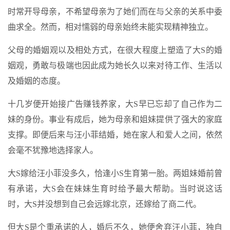
时常开导母亲，不希望母亲为了她们而在与父亲的关系中委
曲求全。然而，相对懦弱的母亲始终未能实现精神独立。
父母的婚姻观以及相处方式，在很大程度上塑造了大S的婚
姻观，勇敢与极端也因此成为她长久以来对待工作、生活以
及婚姻的态度。
十几岁便开始接广告赚钱养家，大S早已忘却了自己作为二
妹的身份。事业有成后，她为母亲和姐妹提供了强大的家庭
支撑。即便后来与汪小菲结婚，她在家人和爱人之间，依然
会毫不犹豫地选择家人。
大S嫁给汪小菲没多久，恰逢小S生育第一胎。两姐妹婚前曾
有承诺，大S会在妹妹生育时给予最大帮助。当时说这话
时，大S并没想到自己会远嫁北京，还嫁给了商二代。
但大S是个重承诺的人，婚后不久，她便舍弃汪小菲，独自