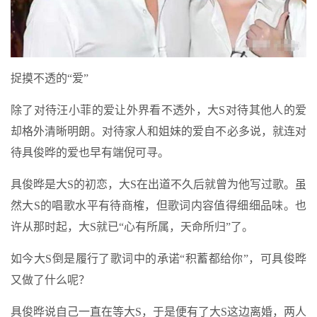
捉摸不透的“爱”
除了对待汪小菲的爱让外界看不透外，大S对待其他人的爱
却格外清晰明朗。对待家人和姐妹的爱自不必多说，就连对
待具俊晔的爱也早有端倪可寻。
具俊晔是大S的初恋，大S在出道不久后就曾为他写过歌。虽
然大S的唱歌水平有待商榷，但歌词内容值得细细品味。也
许从那时起，大S就已“心有所属，天命所归”了。
如今大S倒是履行了歌词中的承诺“积蓄都给你”，可具俊晔
又做了什么呢？
具俊晔说自己一直在等大S，于是便有了大S这边离婚，两人