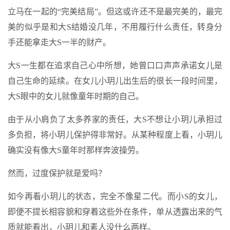
立马在一起的“完美结局”。但这或许还不是最完美的，最完
美的似乎是和大S结婚没几年，不用履行什么责任，转身分
手还能拿走大S一半的财产。
大S一生都在追求自己心中所想，她曾口口声声承诺女儿是
自己生命的延续。在女儿小玥儿出生后的很长一段时间里，
大S眼中的女儿就像童年时期的自己。
由于从小肩负了太多养家的责任，大S不想让小玥儿承担过
多负担，将小玥儿保护得非常好。从某种程度上看，小玥儿
确实没有像大S童年时那样奔波操劳。
然而，过度保护就是爱吗？
如今再看小玥儿的状态，完全不像星二代。而小S的女儿，
即便不提长相容貌和穿着这些外在条件，单从透露出来的气
质就能看出，小玥儿和素人没什么两样。