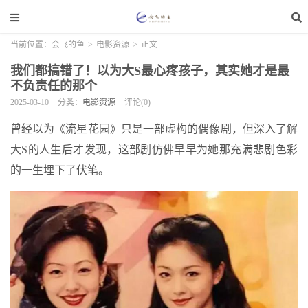
当前位置：
会飞的鱼
>
电影资源
>
正文
我们都搞错了！以为大S最心疼孩子，其实她才是最
不负责任的那个
2025-03-10
分类：
电影资源
评论(0)
曾经以为《流星花园》只是一部虚构的偶像剧，但深入了解
大S的人生后才发现，这部剧仿佛早早为她那充满悲剧色彩
的一生埋下了伏笔。