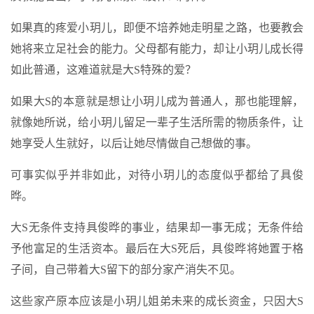
如果真的疼爱小玥儿，即便不培养她走明星之路，也要教会
她将来立足社会的能力。父母都有能力，却让小玥儿成长得
如此普通，这难道就是大S特殊的爱？
如果大S的本意就是想让小玥儿成为普通人，那也能理解，
就像她所说，给小玥儿留足一辈子生活所需的物质条件，让
她享受人生就好，以后让她尽情做自己想做的事。
可事实似乎并非如此，对待小玥儿的态度似乎都给了具俊
晔。
大S无条件支持具俊晔的事业，结果却一事无成；无条件给
予他富足的生活资本。最后在大S死后，具俊晔将她置于格
子间，自己带着大S留下的部分家产消失不见。
这些家产原本应该是小玥儿姐弟未来的成长资金，只因大S