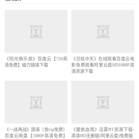
《阳光俱乐部》百度云【720高
《日挂中天》在线观看百度云电
清免费】磁力链接下载
影免费观看阿里云盘HD1080P高
清资源下载
《一战再战》国语（免vip免费）
《猩疯血雨》迅雷BT资源下载-
百度云网盘【1080P高清免费】
高清HD无删版(阿里云盘)免费版