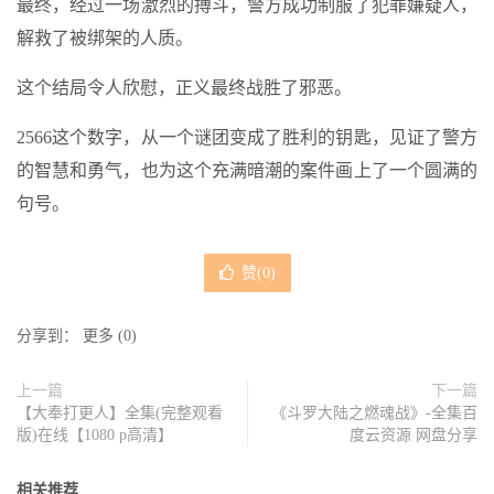
最终，经过一场激烈的搏斗，警方成功制服了犯罪嫌疑人，
解救了被绑架的人质。
这个结局令人欣慰，正义最终战胜了邪恶。
2566这个数字，从一个谜团变成了胜利的钥匙，见证了警方
的智慧和勇气，也为这个充满暗潮的案件画上了一个圆满的
句号。
赞(
0
)
分享到：
更多
(
0
)
上一篇
下一篇
【大奉打更人】全集(完整观看
《斗罗大陆之燃魂战》-全集百
版)在线【1080 p高清】
度云资源 网盘分享
相关推荐