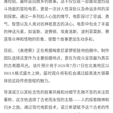
难险阻，最终返回故乡的故事。这不仅仅是一部展现激烈战
斗场面的冒险电影，更是一次对人性深处以及命运多舛的深
刻探索。通过一系列扣人心弦的情节，电影探讨了忠诚、勇
气、智慧以及人类对抗神祇意志的决心。电影中包含了丰富
的神话元素，如宙斯、波赛顿、埃奥洛斯、波利菲莫斯、赛
莲等众神和怪物的形象，使整个故事更加生动多彩。
目前，《奥德赛》正在希腊梅索尼紧锣密鼓地拍摄中。制作
团队选择这里作为主要拍摄地点，意在为观众呈现最为真实
的古希腊风光。该片预计将于2026年7月17日在北美地区以
IMAX格式盛大上映，届时观众将有机会通过超高清大银幕
体验这段传奇旅程的魅力。
导演诺兰以其标志性的叙事风格和对细节无微不至的关注而
著称，这次他选择了古老而永恒的主题——人的探索精神和
归乡之旅。通过现代电影技术，诺兰希望赋予这个古老的传