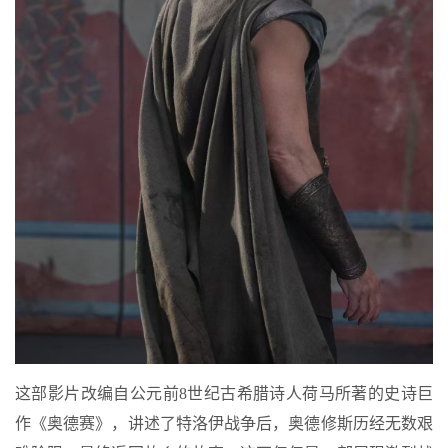
这部影片改编自公元前8世纪古希腊诗人荷马所著的史诗巨
作《奥德赛》，讲述了特洛伊战争后，奥德修斯历经无数艰