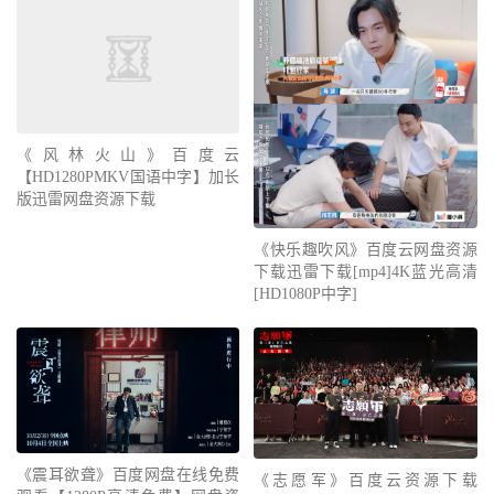
《风林火山》百度云
【HD1280PMKV国语中字】加长
版迅雷网盘资源下载
《快乐趣吹风》百度云网盘资源
下载迅雷下载[mp4]4K蓝光高清
[HD1080P中字]
《震耳欲聋》百度网盘在线免费
《志愿军》百度云资源下载