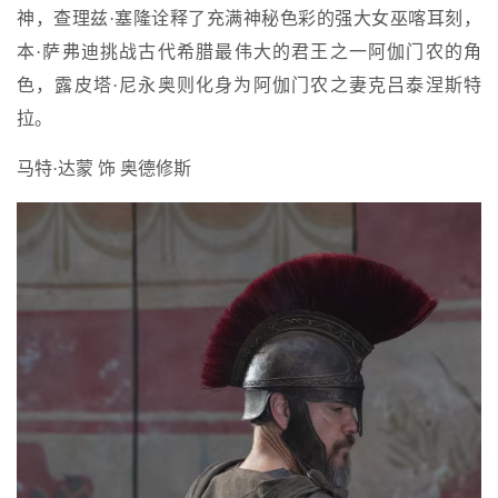
神，查理兹·塞隆诠释了充满神秘色彩的强大女巫喀耳刻，
本·萨弗迪挑战古代希腊最伟大的君王之一阿伽门农的角
色，露皮塔·尼永奥则化身为阿伽门农之妻克吕泰涅斯特
拉。
马特·达蒙 饰 奥德修斯