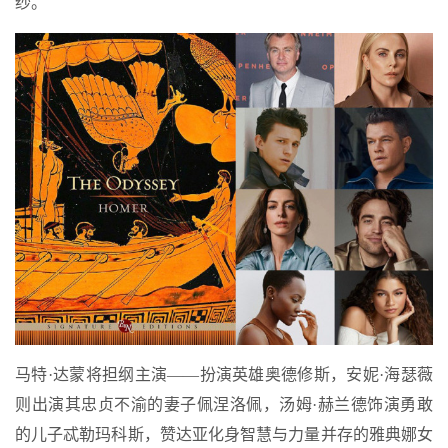
纱。
马特·达蒙将担纲主演——扮演英雄奥德修斯，安妮·海瑟薇
则出演其忠贞不渝的妻子佩涅洛佩，汤姆·赫兰德饰演勇敢
的儿子忒勒玛科斯，赞达亚化身智慧与力量并存的雅典娜女