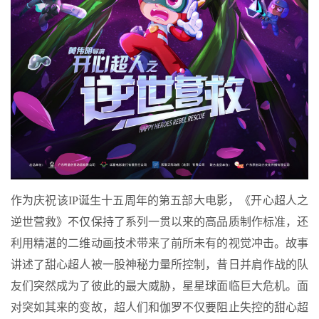
作为庆祝该IP诞生十五周年的第五部大电影，《开心超人之
逆世营救》不仅保持了系列一贯以来的高品质制作标准，还
利用精湛的二维动画技术带来了前所未有的视觉冲击。故事
讲述了甜心超人被一股神秘力量所控制，昔日并肩作战的队
友们突然成为了彼此的最大威胁，星星球面临巨大危机。面
对突如其来的变故，超人们和伽罗不仅要阻止失控的甜心超