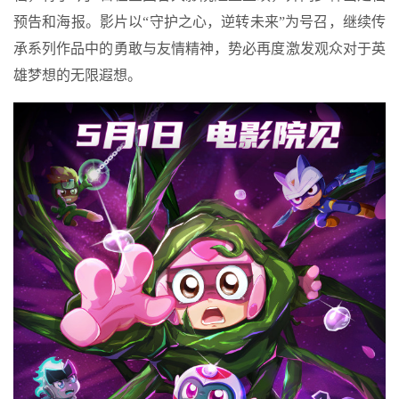
预告和海报。影片以“守护之心，逆转未来”为号召，继续传
承系列作品中的勇敢与友情精神，势必再度激发观众对于英
雄梦想的无限遐想。