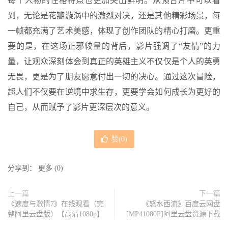
每个人物的性格特点也更加突出鲜明。从预告片中可以看
到，无论是花瓣漩涡中的激烈对决，还是其他精彩场景，每
一帧都充满了艺术美感，体现了创作团队的精心打磨。更重
要的是，在这场正邪较量的背后，影片强调了“友情”的力
量，让观众深刻体会到真正的英雄主义不仅仅是个人的英勇
无畏，更是为了朋友愿意付出一切的决心。通过这次冒险，
超人们不仅要在逆境中求生存，更要学会如何成长为更好的
自己，从而赋予了影片更深层次的意义。
赞(
0
)
分享到：
更多
(
0
)
上一篇
下一篇
《速度与激情7》在线观看（完
《怒水西流》百度云网盘
整阿里云盘版）【高清1080p】
[MP41080P]阿里云盘资源下载