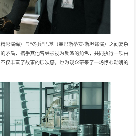
尤精彩演绎）与“冬兵”巴基（塞巴斯蒂安·斯坦饰演）之间复杂
去的矛盾，携手其他曾经被视为反派的角色，共同执行一项由
作不仅丰富了故事的层次感，也为观众带来了一场惊心动魄的