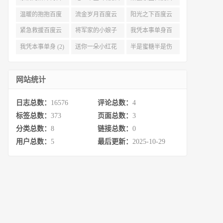
度云资源 (3)
(3)
(3)
温暖的抱抱百度
流金岁月百度云
阳光之下百度云
云 (3)
完整网盘 (3)
(3)
紧急救援百度云
将军家的小娘子
我凭本事单身百
资源 (2)
百度云 (2)
度云资源 (2)
我凭本事单身 (2)
送你一朵小红花
半是蜜糖半是伤
百度云 (2)
百度云资源 (2)
网站统计
日志总数：
16576
评论总数：
4
标签总数：
373
页面总数：
3
分类总数：
8
链接总数：
0
用户总数：
5
最后更新：
2025-10-29