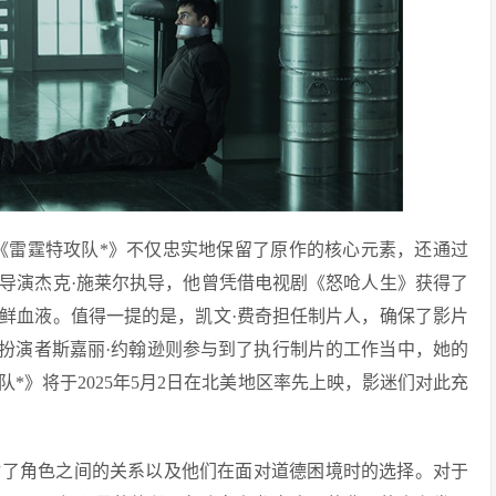
《雷霆特攻队*》不仅忠实地保留了原作的核心元素，还通过
导演杰克·施莱尔执导，他曾凭借电视剧《怒呛人生》获得了
鲜血液。值得一提的是，凯文·费奇担任制片人，确保了影片
的扮演者斯嘉丽·约翰逊则参与到了执行制片的工作当中，她的
*》将于2025年5月2日在北美地区率先上映，影迷们对此充
讨了角色之间的关系以及他们在面对道德困境时的选择。对于