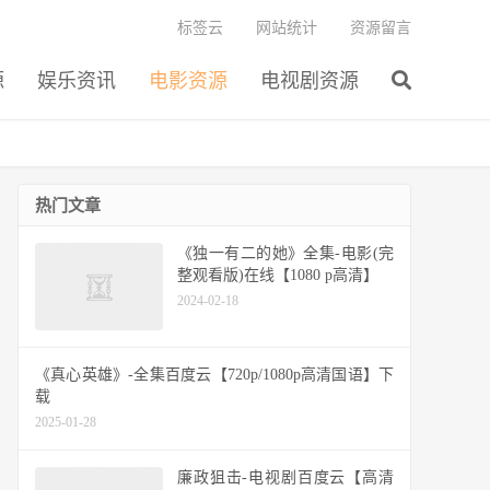
标签云
网站统计
资源留言
源
娱乐资讯
电影资源
电视剧资源
热门文章
《独一有二的她》全集-电影(完
整观看版)在线【1080 p高清】
2024-02-18
《真心英雄》-全集百度云【720p/1080p高清国语】下
载
2025-01-28
廉政狙击-电视剧百度云【高清