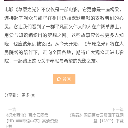
电影《草原之光》不仅仅是一部电影，它更像是一座桥梁，
连接起了观众与那些在祖国边疆默默奉献的支教者们的心
灵。它让我们看到了一群平凡而又伟大的人在广阔草原上，
用爱与知识编织出的梦想之网。这些故事应该被更多人知
晓，也应该永远被铭记。从今天开始，《草原之光》将在人
民院线的陪伴下，走向全国各地，期待广大观众走进电影
院，一起踏上这段关于奉献与希望的光影之旅。
赞(
0
)
分享到：
更多
(
0
)
上一篇
下一篇
《怒水西流》百度云网盘
《燃罪》国语百度云资源下载网
【HD1080粤语中字】高清资源
盘【1280P】下载
下载