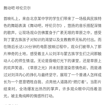
舞动吧 呼伦贝尔
首映礼上，来自北京某中学的学生们带来了一场极具民族特
色的舞蹈表演《舞动吧，呼伦贝尔》，悠扬的音乐搭配深情
的歌声，让现场观众仿佛置身于广袤无垠的草原之中，感受
到了蒙古族孩子对知识的渴望以及支教教师无私的付出。而
在随后长达120分钟的电影放映过程中，观众们被带入了那
片神奇的土地，感受着主人公刘洋与蒙古族学生们之间那触
动人心的师生情谊。无论是昏暗灯光下的课堂，还是草原上
的欢声笑语，《草原之光》并未刻意渲染悲情色彩，而是通
过对刘洋内心的挣扎与最终坚守，展现了一个普通人怎样成
长为一个愿意牺牲自我、点亮他人道路的“燃灯者”。当影片
结束时，全场爆发出热烈的掌声，许多观众眼中闪烁着泪
光，被主角纯粹的情感所打动。