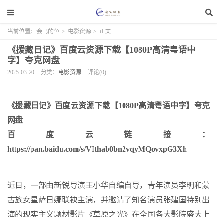
当前位置：
会飞的鱼
>
电影资源
>
正文
《援藏日记》百度云资源下载【1080P高清粤语中
字】夸克网盘
2025-03-20
分类：
电影资源
评论(0)
《援藏日记》百度云资源下载【1080P高清粤语中字】夸克
网盘
百度云链接：
https://pan.baidu.com/s/VIthab0bn2vqyMQovxpG3Xh
近日，一部由新锐导演王小华自编自导，青年演员李明和蒙
古族女星萨日娜联袂主演，并邀请了知名演员张建国特别出
演的现实主义题材影片《草原之光》在全国各大影院盛大上