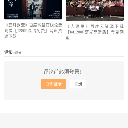
《震耳欲聋》百度网盘在线免费
《志愿军》百度云资源下载
观看【1280P高清免费】网盘资
【bd1280P蓝光高清版】夸克网
源下载
盘
评论
抢沙发
评论前必须登录！
立即登录
注册
© 2010-2026
会飞的鱼
网站地图