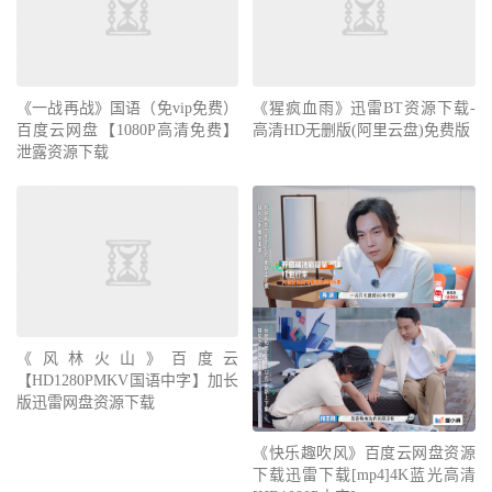
《一战再战》国语（免vip免费）
《猩疯血雨》迅雷BT资源下载-
百度云网盘【1080P高清免费】
高清HD无删版(阿里云盘)免费版
泄露资源下载
《风林火山》百度云
【HD1280PMKV国语中字】加长
版迅雷网盘资源下载
《快乐趣吹风》百度云网盘资源
下载迅雷下载[mp4]4K蓝光高清