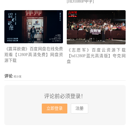
[HD1080P中字]
《震耳欲聋》百度网盘在线免费
《志愿军》百度云资源下载
观看【1280P高清免费】网盘资
【bd1280P蓝光高清版】夸克网
源下载
盘
评论
抢沙发
评论前必须登录！
立即登录
注册