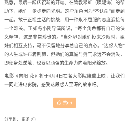
熟悉，最后一起庆祝新的开端。在管教邓虹（啜妮饰）的帮
助下，她们一步步走向光明。这些角色因为“不认命”而走到
一起，敢于正视生活的挑战，用一种永不屈服的态度迎接每
一个难关。正如冯小刚导演所说，“每个角色都有自己的侠
义精神，这是非常珍贵的。”当外界对她们投来冷眼时，姐
妹们相互支持，毫不保留地分享着自己的真心。“边缘人物”
的人生或许布满荆棘，但她们的真诚与勇气永远不会消失，
即便身处逆境，也要以顽强的生命力向着阳光绽放。
电影《向阳·花》将于4月4日在各大影院隆重上映，让我们
一同走进电影院，感受这段感人至深的故事吧。
赞(
0
)
分享到：
更多
(
0
)