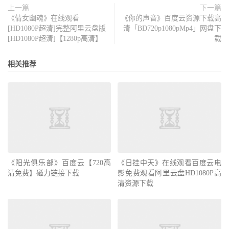
上一篇
下一篇
《倩女幽魂》在线观看
《你的声音》百度云资源下载高
[HD1080P超清]完整阿里云盘版
清「BD720p1080pMp4」网盘下
[HD1080P超清]【1280p高清】
载
相关推荐
《阳光俱乐部》百度云【720高
《日挂中天》在线观看百度云电
清免费】磁力链接下载
影免费观看阿里云盘HD1080P高
清资源下载