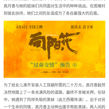
高月香与她的姐妹们共同面对生活中的种种挑战，在困难时
刻彼此扶持，她们之间的友谊成为了各自最强大的后盾。
为了给女儿凑齐安装人工耳蜗所需的二十万元，高月香毅然
决然地踏上了一条充满风险的道路，最终不幸被关押。在狱
中，她遇到了同样失聪的黑妹（由兰西雅饰演）。出于对另
一个生命的同情，高月香主动伸出援手帮助黑妹，两人间的