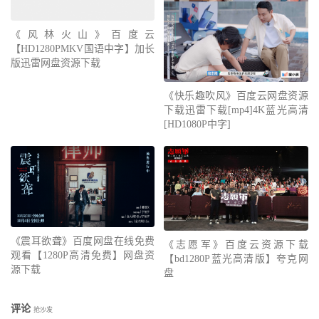
《风林火山》百度云
【HD1280PMKV国语中字】加长
版迅雷网盘资源下载
《快乐趣吹风》百度云网盘资源
下载迅雷下载[mp4]4K蓝光高清
[HD1080P中字]
《震耳欲聋》百度网盘在线免费
《志愿军》百度云资源下载
观看【1280P高清免费】网盘资
【bd1280P蓝光高清版】夸克网
源下载
盘
评论
抢沙发