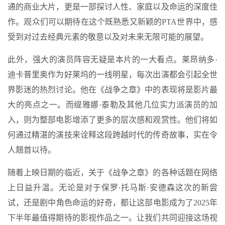
通的商业大片，更是一部探讨人性、家庭以及命运的深度佳
作。观众们可以期待在这个既熟悉又新颖的PTA世界中，感
受到对过去经典元素的敬意以及对未来无限可能的展望。
此外，强大的演员阵容无疑是本片的一大看点。莱昂纳多·
迪卡普里奥作为好莱坞的一线明星，每次出演都会引起全世
界影迷的热烈讨论。他在《战争之章》中的表现将是影片最
大的亮点之一。而缇雅娜·泰勒及其他几位实力派演员的加
入，则为整部电影增添了更多的层次感和观赏性。他们将如
何通过精湛的演技来诠释这段跨越时代的传奇故事，实在令
人翘首以待。
随着上映日期的临近，关于《战争之章》的各种话题在网络
上日益升温。无论是对于保罗·托马斯·安德森这次的新尝
试，还是剧中角色命运的好奇，都让这部电影成为了2025年
下半年最值得期待的影视作品之一。让我们共同迎接这场视