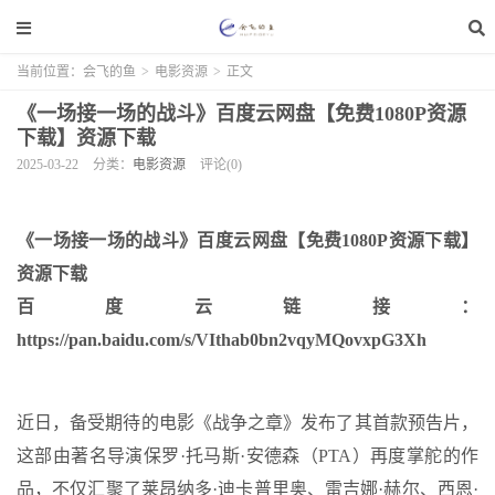
当前位置：
会飞的鱼
>
电影资源
>
正文
《一场接一场的战斗》百度云网盘【免费1080P资源
下载】资源下载
2025-03-22
分类：
电影资源
评论(0)
《一场接一场的战斗》百度云网盘【免费1080P资源下载】
资源下载
百度云链接：
https://pan.baidu.com/s/VIthab0bn2vqyMQovxpG3Xh
近日，备受期待的电影《战争之章》发布了其首款预告片，
这部由著名导演保罗·托马斯·安德森（PTA）再度掌舵的作
品，不仅汇聚了莱昂纳多·迪卡普里奥、雷吉娜·赫尔、西恩·