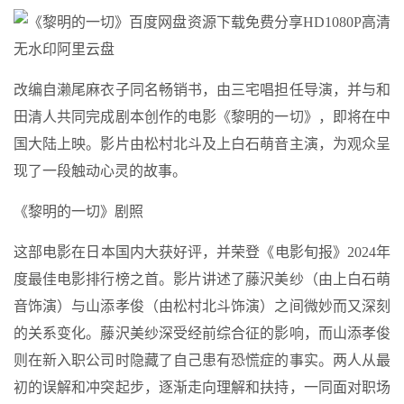
改编自濑尾麻衣子同名畅销书，由三宅唱担任导演，并与和
田清人共同完成剧本创作的电影《黎明的一切》，即将在中
国大陆上映。影片由松村北斗及上白石萌音主演，为观众呈
现了一段触动心灵的故事。
《黎明的一切》剧照
这部电影在日本国内大获好评，并荣登《电影旬报》2024年
度最佳电影排行榜之首。影片讲述了藤沢美纱（由上白石萌
音饰演）与山添孝俊（由松村北斗饰演）之间微妙而又深刻
的关系变化。藤沢美纱深受经前综合征的影响，而山添孝俊
则在新入职公司时隐藏了自己患有恐慌症的事实。两人从最
初的误解和冲突起步，逐渐走向理解和扶持，一同面对职场