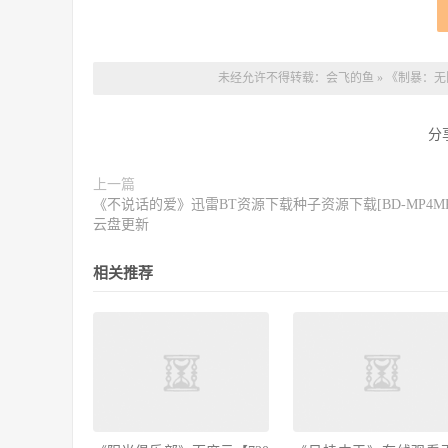
未经允许不得转载：
会飞的鱼
»
《制暴：无
分
上一篇
《不说话的爱》迅雷BT资源下载种子资源下载[BD-MP4MK
云盘更新
相关推荐