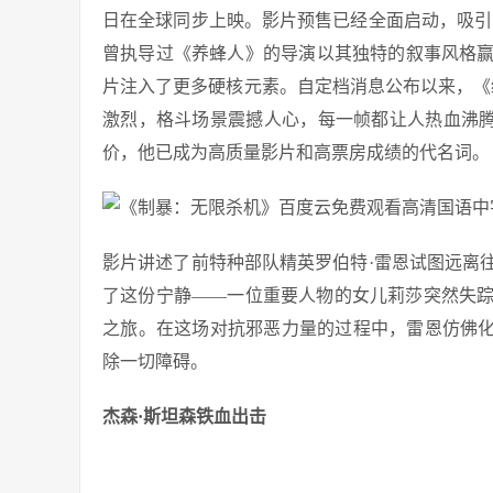
日在全球同步上映。影片预售已经全面启动，吸引
曾执导过《养蜂人》的导演以其独特的叙事风格
片注入了更多硬核元素。自定档消息公布以来，《
激烈，格斗场景震撼人心，每一帧都让人热血沸腾
价，他已成为高质量影片和高票房成绩的代名词。
影片讲述了前特种部队精英罗伯特·雷恩试图远离
了这份宁静——一位重要人物的女儿莉莎突然失
之旅。在这场对抗邪恶力量的过程中，雷恩仿佛化
除一切障碍。
杰森·斯坦森铁血出击