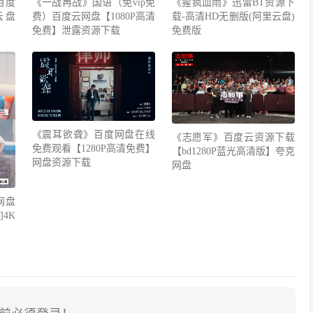
百度
《一战再战》国语（免vip免
《猩疯血雨》迅雷BT资源下
云盘
费）百度云网盘【1080P高清
载-高清HD无删版(阿里云盘)
免费】泄露资源下载
免费版
《震耳欲聋》百度网盘在线
《志愿军》百度云资源下载
免费观看【1280P高清免费】
【bd1280P蓝光高清版】夸克
网盘资源下载
网盘
网盘
4K