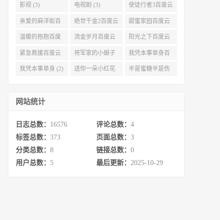
爱我百度云 (4)
(4)
影视 (3)
电视剧 (3)
使徒行者3百度云
资源 (3)
亲爱的麻洋街百
绝世千金2百度云
甜蜜家园百度云
度云资源 (3)
(3)
(3)
温暖的抱抱百度
流金岁月百度云
阳光之下百度云
云 (3)
完整网盘 (3)
(3)
紧急救援百度云
将军家的小娘子
我凭本事单身百
资源 (2)
百度云 (2)
度云资源 (2)
我凭本事单身 (2)
送你一朵小红花
半是蜜糖半是伤
百度云 (2)
百度云资源 (2)
网站统计
日志总数：
16576
评论总数：
4
标签总数：
373
页面总数：
3
分类总数：
8
链接总数：
0
用户总数：
5
最后更新：
2025-10-29