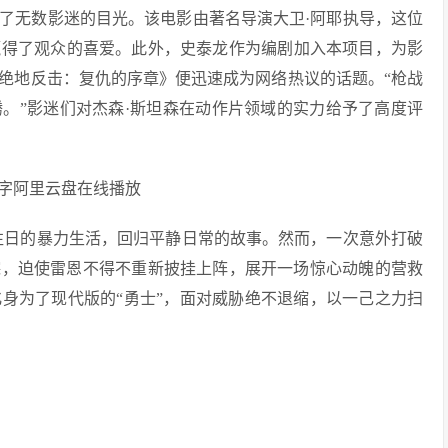
了无数影迷的目光。该电影由著名导演大卫·阿耶执导，这位
赢得了观众的喜爱。此外，史泰龙作为编剧加入本项目，为影
绝地反击：复仇的序章》便迅速成为网络热议的话题。“枪战
。”影迷们对杰森·斯坦森在动作片领域的实力给予了高度评
往日的暴力生活，回归平静日常的故事。然而，一次意外打破
踪，迫使雷恩不得不重新披挂上阵，展开一场惊心动魄的营救
身为了现代版的“勇士”，面对威胁绝不退缩，以一己之力扫