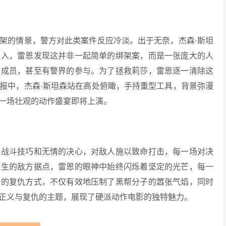
架的情景，警方对此类案件反应冷淡。出于无奈，杰森·斯坦
深入，雷恩发现这并非一起简单的绑架案，而是一张庞大的人
帮成员，甚至有警界的参与。为了拯救莉莎，雷恩逐一清除这
报中，杰森·斯坦森站在高处俯瞰，手持重型工具，背景弥漫
一场壮观的动作盛宴即将上演。
的战斗技巧和无情的决心，对敌人施以致命打击，每一场对决
环生的敌方据点，雷恩的眼神中始终闪烁着坚定的光芒，每一
情的复仇方式，不仅有效地压制了黑帮分子的嚣张气焰，同时
正义与复仇的主题，展现了硬派动作电影的独特魅力。