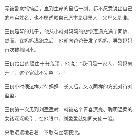
琴被警察抓捕后，直到生命的最后一刻，都不愿意说出自己
的真实姓名，也不愿透露自己原本是哪里人，父母又是谁。
王良是琴的儿子，他从小就对妈妈的悲惨遭遇充满了同情。
然而，在妈妈逃跑之后，他却向爸爸告发了妈妈，导致妈妈
再次被抓回来。
王良给出的理由十分荒谬，他说：“我们是一家人，妈妈离
开了，这个家就不完整了。”
王良小时候这样对待妈妈，长大后，又以同样的方式对待刘
盈盈。
王良第一次见到刘盈盈时，就被这个青春漂亮、聪明温柔的
女孩深深吸引，在他眼中，刘盈盈就如同天使一般。
只敢远远地看着，不敢有丝毫亵渎。