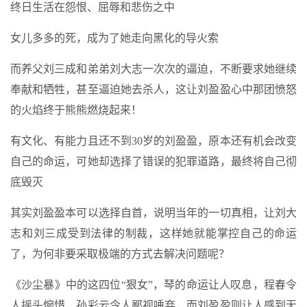
终日生活在怨恨、屈辱和悲伤之中
女儿多多的死，成为了她走向黑化的导火索
而养父刘三成和弟弟刘大志一次次的逼迫，不断要求她继续
奉献和牺牲，甚至逼迫她去杀人，这让刘盈盈心中那团愤怒
的火焰终于熊熊燃烧起来！
有文化、有能力且还不到30岁的刘盈盈，原本还有机会改变
自己的命运，可她却选择了错误的犯罪道路，最终将自己彻
底毁灭
其实刘盈盈本可以选择自首，说明当年的一切真相，让刘大
志和刘三成受到法律的制裁，这样她就能掌控自己的命运
了，为何非要采取极端的方式去解决问题呢？
《沙尘暴》中的这四位“狠女”，琴的命运让人叹息，程春令
人摇头惋惜，孙彩云令人鄙视唾弃，而刘盈盈则让人感到无