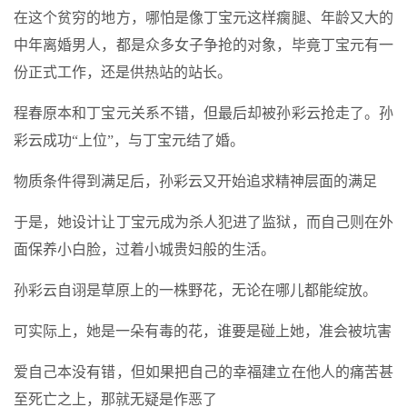
在这个贫穷的地方，哪怕是像丁宝元这样瘸腿、年龄又大的
中年离婚男人，都是众多女子争抢的对象，毕竟丁宝元有一
份正式工作，还是供热站的站长。
程春原本和丁宝元关系不错，但最后却被孙彩云抢走了。孙
彩云成功“上位”，与丁宝元结了婚。
物质条件得到满足后，孙彩云又开始追求精神层面的满足
于是，她设计让丁宝元成为杀人犯进了监狱，而自己则在外
面保养小白脸，过着小城贵妇般的生活。
孙彩云自诩是草原上的一株野花，无论在哪儿都能绽放。
可实际上，她是一朵有毒的花，谁要是碰上她，准会被坑害
爱自己本没有错，但如果把自己的幸福建立在他人的痛苦甚
至死亡之上，那就无疑是作恶了