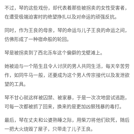
不过，琴的这些戏份，却代表着那些被拐卖的女性受害者，
在遭受极端迫害时的绝望挣扎以及对命运的顽强反抗。
同时，作为王良的母亲，琴的命运与儿子王良的命运之间，
仿佛形成了一种宿命般的轮回。
琴是被拐卖到了西北泺车这个偏僻的戈壁滩上。
她被迫与一个陌生且令人讨厌的男人共同生活，每天辛苦劳
作，如同牛马一般，还要成为这个男人传宗接代以及发泄欲
望的工具。
琴不甘心就这样被囚禁、被家暴，于是一次次地尝试逃跑，
可每一次都被抓了回来，换来的是更加凶狠残暴的毒打。
最后，琴在丈夫和公婆熟睡之际，用柴刀将他们砍死，随后
一把大火烧毁了屋子，只带走了儿子王良。