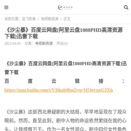
当前位置：
会飞的鱼
>
电视剧资源
>
正文
《沙尘暴》百度云网盘[阿里云盘1080PHD高清资源
下载]迅雷下载
2025-04-05
分类：
电视剧资源
评论(0)
《沙尘暴》百度云网盘[阿里云盘1080PHD高清资源下载]迅
雷下载
百度云链接：
https://pan.baidu.com/s/VIthab0bn2vqyMQovxpG3Xh
《沙尘暴》这部西北悬疑剧的大结局，早早地呈现在了观众
眼前。然而，直至此刻，剧中人物的命运依然萦绕在我的心
头，让我感慨万千。作为一名女性观众，剧中四位女性角色