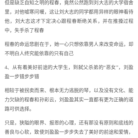
但是缺乏自知之明的程春，竟然公然跑到刘大志的大学宿舍
里，对他嘘寒问暖，这让刘大志的同学都用异样的眼神看待
他，刘大志这才下定决心跟程春断绝关系，并在推搡过程
中，失手杀了程春
程春的命运悲剧在于，她一心只想依靠男人来改变命运，却
不明白人终究能依靠的只有自己
4、从有着美好前途的大学生，到弑父杀弟的“恶女”，刘盈
盈一步错步步错
相较于被拐卖而来、根本无力逃脱的琴，以及没有文化、能
力欠缺的程春和孙彩云，刘盈盈其实一直都有更为正确的道
路可供选择。
只是，狭隘的眼界、报恩的心理，还有那没有原则和底线的
善良与心软，致使刘盈盈一步步失去了美好的前途和爱情，