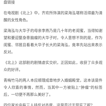
在电视剧《北上》中，齐欢所饰演的梁海泓堪称活得最为清
醒的女性角色。
梁海泓与大华子的母亲李燕乃是几十年的老闺蜜，当得知谢
望和要迎娶身患脑瘤的大华子时，令人意想不到的是，作为
闺蜜、邻居且看着大华子长大的梁海泓，竟率先站出来表示
反对。
《北上》这部剧的剧情虚实交织，正因如此，收获了众多观
众的好评。
青梅竹马的两人本应顺理成章地步入婚姻殿堂，这本该是件
令人欣喜的事情，然而，当其中一方被贴上“肿瘤”的标签
后，一切便不再那么美好了。
四位家长中有三人持反对态度，这是否过于现实了呢？