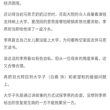
经济困境。
还记得当初马思艺奶奶过世时，花街大院的众人商量着凑钱
支持她上大学，夏茂田的意思是哪怕砸锅卖铁也要资助，李
燕却当即给他泼了一盆冷水。
李燕直言自己女儿都没能上大学，为何要掏空家底去供马思
艺读书。
说这话的李燕看似有些自私，但从一位母亲的角度来看，这
又合情合理。
再把目光转回到大华子（白鹿 饰）和谢望和的婚姻问题
上。
大华子先是通过讲故事的方式试探李燕的态度，没想到李燕
给出的答复是生病的一方不能拖累另一方。