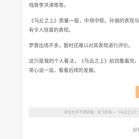
戏骨李洪涛等等。
《乌云之上》质量一般，中规中矩。孙俪的表现
有令人惊喜的表现。
罗晋出场不多，暂时还难以对其表现进行评价。
这只是我的个人看法，《乌云之上》前四集看完
常心追一追，看看后续的发展。
未经允许不得转载：
会飞的鱼
»
《乌云之上》
分