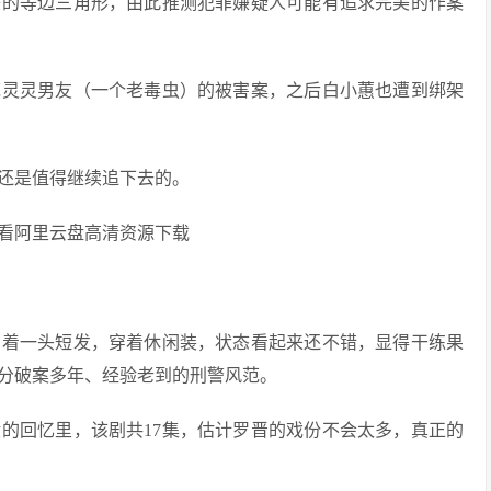
美的等边三角形，由此推测犯罪嫌疑人可能有追求完美的作案
范灵灵男友（一个老毒虫）的被害案，之后白小蕙也遭到绑架
还是值得继续追下去的。
留着一头短发，穿着休闲装，状态看起来还不错，显得干练果
分破案多年、经验老到的刑警风范。
的回忆里，该剧共17集，估计罗晋的戏份不会太多，真正的