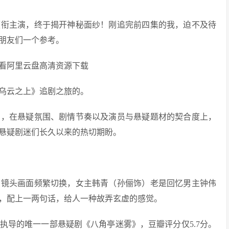
领衔主演，终于揭开神秘面纱！刚追完前四集的我，迫不及待
朋友们一个参考。
乌云之上》追剧之旅的。
》，在悬疑氛围、剧情节奏以及演员与悬疑题材的契合度上，
悬疑剧迷们长久以来的热切期盼。
，镜头画面频繁切换，女主韩青（孙俪饰）老是回忆男主钟伟
，配上一两句话，给人一种故弄玄虚的感觉。
执导的唯一一部悬疑剧《八角亭迷雾》，豆瓣评分仅5.7分。