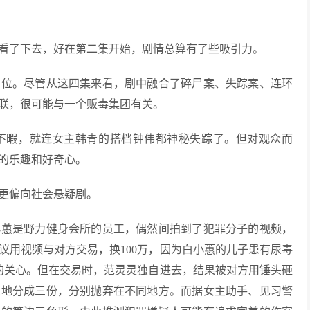
看了下去，好在第二集开始，剧情总算有了些吸引力。
到位。尽管从这四集来看，剧中融合了碎尸案、失踪案、连环
联，很可能与一个贩毒集团有关。
不暇，就连女主韩青的搭档钟伟都神秘失踪了。但对观众而
的乐趣和好奇心。
更偏向社会悬疑剧。
小蕙是野力健身会所的员工，偶然间拍到了犯罪分子的视频，
议用视频与对方交易，换100万，因为白小蕙的儿子患有尿毒
妹的关心。但在交易时，范灵灵独自进去，结果被对方用锤头砸
忍地分成三份，分别抛弃在不同地方。而据女主助手、见习警