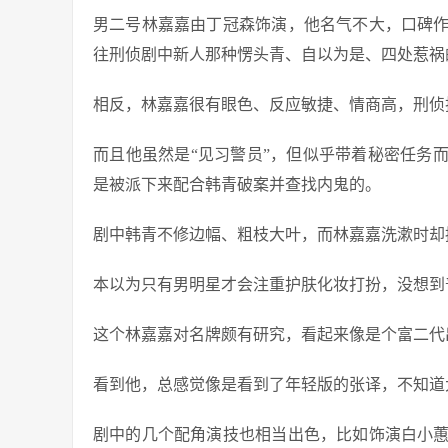
男二号林嘉嘉由丁冠森饰演，他名气不大，口碑
往刑侦剧中新人那种愣头青、自以为是、四处惹祸
相反，林嘉嘉很有眼色、反应敏捷、情商高，刑侦
而且他虽然是“见习警员”，但似乎带着秘密任务
是被派下来配合韩青破案并查找内鬼的。
剧中韩青不修边幅、粗枝大叶，而林嘉嘉洗漱时却
本以为只有男明星才会注重护肤化妆打扮，没想到
这个林嘉嘉对名牌颇有研究，看起来像是个富二代
看到他，总感觉像是看到了年轻版的张译，不知道
剧中的几个配角演技也相当出色，比如饰演白小