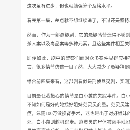
这次虽有进步，但也就勉强算个及格水平。
看完第一集，差点就不想继续追了，不过还是坚持
然而，作为一部悬疑剧，它的悬疑感营造得不够
杀人案以及毒品案等多种元素，且这些案件相互关
即便如此，剧中的警察们面对众多案件显得应接
言，很多情节仿佛一目了然，大大减少了悬疑猜谜
综合前四集来看，这部剧看似是刑侦悬疑剧，实则
目前最让我揪心的情节是白小蕙的失踪事件。白
不知如何是好的她找好姐妹范灵灵商量。范灵灵建
症，急需100万做换肾手术，这也是出于对好姐
死，白小蕙则趁机逃走。范灵灵的尸体被凶手残