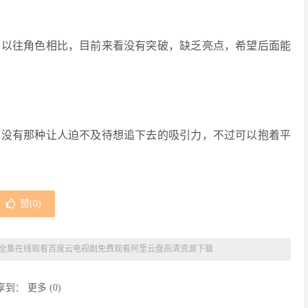
与以往角色相比，目前来看没有突破，缺乏亮点，希望后面能
，没有那种让人迫不及待想追下去的吸引力，不过可以抱着平
赞(
0
)
全集在线观看百度云电视剧免费观看阿里云盘高清资源下载
享到：
更多
(
0
)