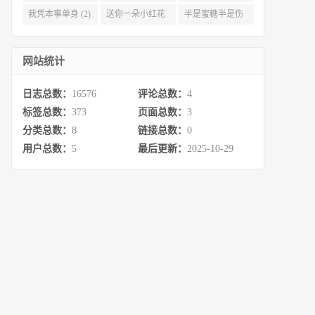
资源 (2)
百度云 (2)
度云资源 (2)
我凭本事单身 (2)
送你一朵小红花
半是蜜糖半是伤
百度云 (2)
百度云资源 (2)
网站统计
日志总数：
16576
评论总数：
4
标签总数：
373
页面总数：
3
分类总数：
8
链接总数：
0
用户总数：
5
最后更新：
2025-10-29