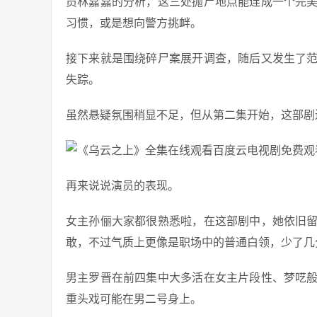
员林嘉嘉的分析，这三处抛尸地点能连成一个完
习惯，或是想向警方挑衅。
接下来就是围绕碎尸案展开调查，随后又发生了
失踪。
虽然悬疑氛围稍显不足，但从第二集开始，这部剧
再来说说演员的表现。
女主孙俪大家都很熟悉啦，在这部剧中，她依旧
敢，不过气质上更像是职场中的普通白领，少了几
男主罗晋在前四集中大多活在女主片段性、梦呓般
重头戏可能在男二号身上。