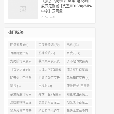
《孤独的野兽》全集-电视剧百
度云无删减【完整HD1080p/MP4
中字】云网盘
2022-12-31
热门标签
网盘资源 (94)
百度云资源 (70)
电影 (23)
百度网盘资源
热辣滚烫 (5)
百度云 (4)
(11)
九尾狐传百度云
暴风眼百度云资
了不起的女孩百
(4)
源 (4)
度云 (4)
《百岁之好 (4)
大江大河2百度云
流金岁月百度云
(4)
(4)
明天你是否依然
猎狐行动百度云
风暴舞百度云 (4)
爱我百度云 (4)
(4)
影视 (3)
电视剧 (3)
使徒行者3百度云
资源 (3)
亲爱的麻洋街百
绝世千金2百度云
甜蜜家园百度云
度云资源 (3)
(3)
(3)
温暖的抱抱百度
流金岁月百度云
阳光之下百度云
云 (3)
完整网盘 (3)
(3)
紧急救援百度云
将军家的小娘子
我凭本事单身百