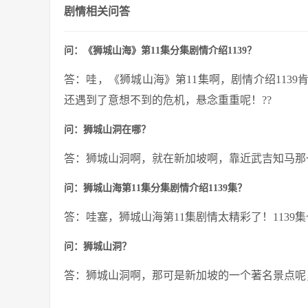
剧情相关问答
问：《狮城山海》第11集分集剧情介绍1139？
答：哇，《狮城山海》第11集啊，剧情介绍113
还遇到了意想不到的危机，悬念重重呢！??
问：狮城山洞在哪？
答：狮城山洞啊，就在新加坡啊，靠近武吉知马那
问：狮城山海第11集分集剧情介绍1139集？
答：哇塞，狮城山海第11集剧情太精彩了！1139集
问：狮城山洞？
答：狮城山洞啊，那可是新加坡的一个著名景点呢，