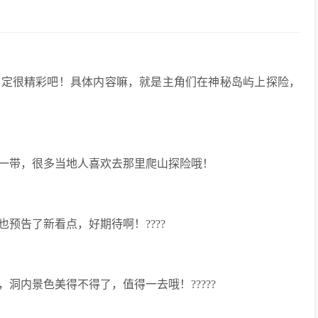
9肯定很精彩吧！具体内容嘛，就是主角们在神秘岛屿上探险，
一带，很多当地人喜欢去那里爬山探险哦！
也预告了新看点，好期待啊！????
洞内景色美得不得了，值得一去哦！?????