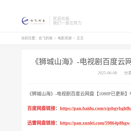
欢迎光临
我们一直在努力
当前位置：
会飞的鱼
>
电影资源
>
正文
《狮城山海》-电视剧百度云网
2025-06-08
分
《狮城山海》-电视剧百度云网盘【1080P已更新
百度网盘链接
：
https://pan.baidu.com/s/gsbgvbgh
迅雷网盘链接
：
https://pan.xunlei.com/59864p8hgw