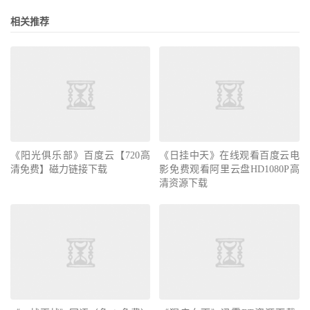
相关推荐
《阳光俱乐部》百度云【720高
《日挂中天》在线观看百度云电
清免费】磁力链接下载
影免费观看阿里云盘HD1080P高
清资源下载