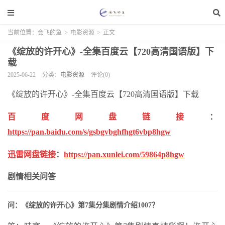
当前位置：
会飞的鱼
>
电影资源
>
正文
《绽放的许开心》-全集百度云【720高清国语版】下
载
2025-06-22
分类：
电影资源
评论(0)
《绽放的许开心》-全集百度云【720高清国语版】下载
百度网盘链接
：
https://pan.baidu.com/s/gsbgvbghfhgt6vbp8hgw
迅雷网盘链接
：
https://pan.xunlei.com/59864p8hgw
剧情相关问答
问：《绽放的许开心》第7集分集剧情介绍1007？