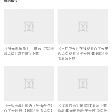
相关推荐
《阳光俱乐部》百度云【720高
《日挂中天》在线观看百度云电
清免费】磁力链接下载
影免费观看阿里云盘HD1080P高
清资源下载
《一战再战》国语（免vip免费）
《猩疯血雨》迅雷BT资源下载-
百度云网盘【1080P高清免费】
高清HD无删版(阿里云盘)免费版