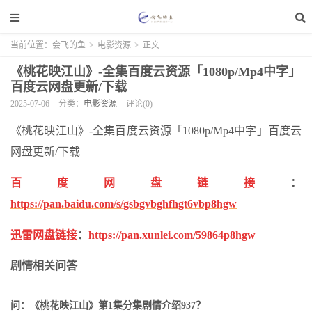
当前位置：
会飞的鱼
>
电影资源
>
正文
《桃花映江山》-全集百度云资源「1080p/Mp4中字」
百度云网盘更新/下载
2025-07-06
分类：
电影资源
评论(0)
《桃花映江山》-全集百度云资源「1080p/Mp4中字」百度云
网盘更新/下载
百度网盘链接
：
https://pan.baidu.com/s/gsbgvbghfhgt6vbp8hgw
迅雷网盘链接
：
https://pan.xunlei.com/59864p8hgw
剧情相关问答
问：《桃花映江山》第1集分集剧情介绍937？