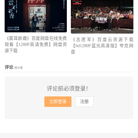
《震耳欲聋》百度网盘在线免费
《志愿军》百度云资源下载
观看【1280P高清免费】网盘资
【bd1280P蓝光高清版】夸克网
源下载
盘
评论
抢沙发
评论前必须登录！
立即登录
注册