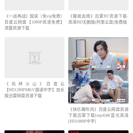
《一战再战》国语（免vip免费）
《猩疯血雨》迅雷BT资源下载-
百度云网盘【1080P高清免费】
高清HD无删版(阿里云盘)免费版
泄露资源下载
《风林火山》百度云
【HD1280PMKV国语中字】加长
版迅雷网盘资源下载
《快乐趣吹风》百度云网盘资源
下载迅雷下载[mp4]4K蓝光高清
[HD1080P中字]