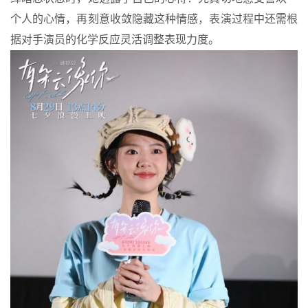
个人的心情，再刻意收敛隐藏这种情感，表演过程中还需根
据对手演员的化学反应灵活调整表现力度。