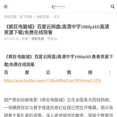
当前位置：
会飞的鱼
>
电影资源
>
正文
《疯狂电脑城》百度云网盘[高清中字1080pHD高清
资源下载]免费在线观看
2025-10-12
分类：
电影资源
评论(0)
《疯狂电脑城》百度云网盘[高清中字1080pHD高清资源下
载]免费在线观看
百度云链接：
https://pan.baidu.com/s/VIthab0bn2vqyMQovxpG3Xh
国产原创动画电影《疯狂电脑城》正在全国各大院线热映，
一场横跨现实与数字维度的奇幻征程已然拉开帷幕。观众将
随着主角扎普的视角，深入奇迹城市的腹地，穿梭于数据洪