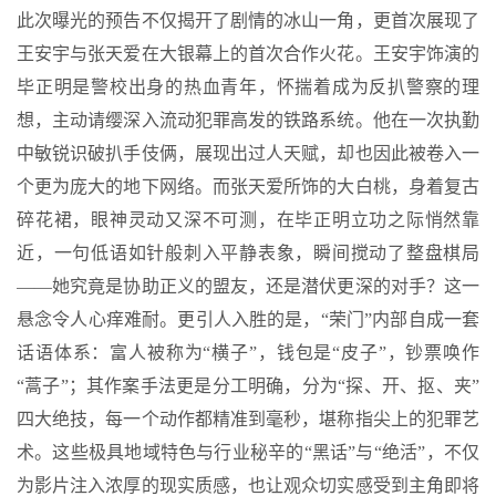
此次曝光的预告不仅揭开了剧情的冰山一角，更首次展现了
王安宇与张天爱在大银幕上的首次合作火花。王安宇饰演的
毕正明是警校出身的热血青年，怀揣着成为反扒警察的理
想，主动请缨深入流动犯罪高发的铁路系统。他在一次执勤
中敏锐识破扒手伎俩，展现出过人天赋，却也因此被卷入一
个更为庞大的地下网络。而张天爱所饰的大白桃，身着复古
碎花裙，眼神灵动又深不可测，在毕正明立功之际悄然靠
近，一句低语如针般刺入平静表象，瞬间搅动了整盘棋局
——她究竟是协助正义的盟友，还是潜伏更深的对手？这一
悬念令人心痒难耐。更引人入胜的是，“荣门”内部自成一套
话语体系：富人被称为“横子”，钱包是“皮子”，钞票唤作
“蒿子”；其作案手法更是分工明确，分为“探、开、抠、夹”
四大绝技，每一个动作都精准到毫秒，堪称指尖上的犯罪艺
术。这些极具地域特色与行业秘辛的“黑话”与“绝活”，不仅
为影片注入浓厚的现实质感，也让观众切实感受到主角即将