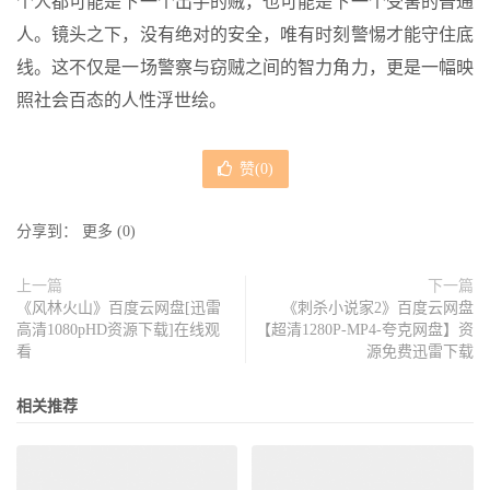
个人都可能是下一个出手的贼，也可能是下一个受害的普通
人。镜头之下，没有绝对的安全，唯有时刻警惕才能守住底
线。这不仅是一场警察与窃贼之间的智力角力，更是一幅映
照社会百态的人性浮世绘。
赞(
0
)
分享到：
更多
(
0
)
上一篇
下一篇
《风林火山》百度云网盘[迅雷
《刺杀小说家2》百度云网盘
高清1080pHD资源下载]在线观
【超清1280P-MP4-夸克网盘】资
看
源免费迅雷下载
相关推荐