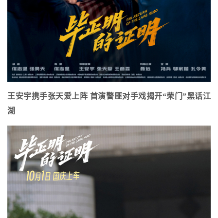
王安宇携手张天爱上阵 首演警匪对手戏揭开“荣门”黑话江
湖