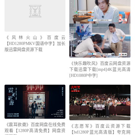
《风林火山》百度云
【HD1280PMKV国语中字】加长
版迅雷网盘资源下载
《快乐趣吹风》百度云网盘资源
下载迅雷下载[mp4]4K蓝光高清
[HD1080P中字]
《震耳欲聋》百度网盘在线免费
《志愿军》百度云资源下载
观看【1280P高清免费】网盘资
【bd1280P蓝光高清版】夸克网