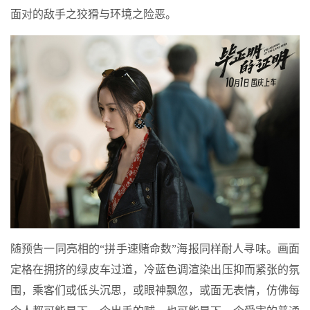
面对的敌手之狡猾与环境之险恶。
随预告一同亮相的“拼手速赌命数”海报同样耐人寻味。画面
定格在拥挤的绿皮车过道，冷蓝色调渲染出压抑而紧张的氛
围，乘客们或低头沉思，或眼神飘忽，或面无表情，仿佛每