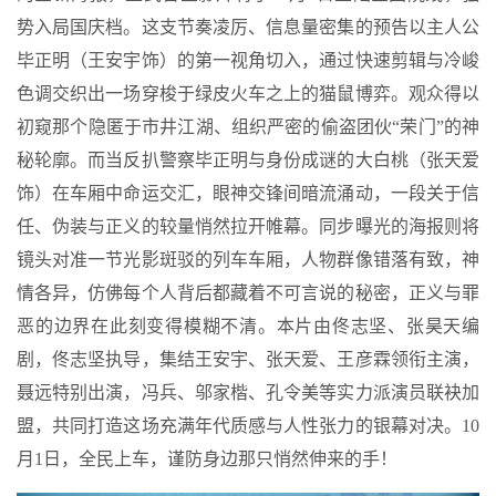
势入局国庆档。这支节奏凌厉、信息量密集的预告以主人公
毕正明（王安宇饰）的第一视角切入，通过快速剪辑与冷峻
色调交织出一场穿梭于绿皮火车之上的猫鼠博弈。观众得以
初窥那个隐匿于市井江湖、组织严密的偷盗团伙“荣门”的神
秘轮廓。而当反扒警察毕正明与身份成谜的大白桃（张天爱
饰）在车厢中命运交汇，眼神交锋间暗流涌动，一段关于信
任、伪装与正义的较量悄然拉开帷幕。同步曝光的海报则将
镜头对准一节光影斑驳的列车车厢，人物群像错落有致，神
情各异，仿佛每个人背后都藏着不可言说的秘密，正义与罪
恶的边界在此刻变得模糊不清。本片由佟志坚、张昊天编
剧，佟志坚执导，集结王安宇、张天爱、王彦霖领衔主演，
聂远特别出演，冯兵、邬家楷、孔令美等实力派演员联袂加
盟，共同打造这场充满年代质感与人性张力的银幕对决。10
月1日，全民上车，谨防身边那只悄然伸来的手！