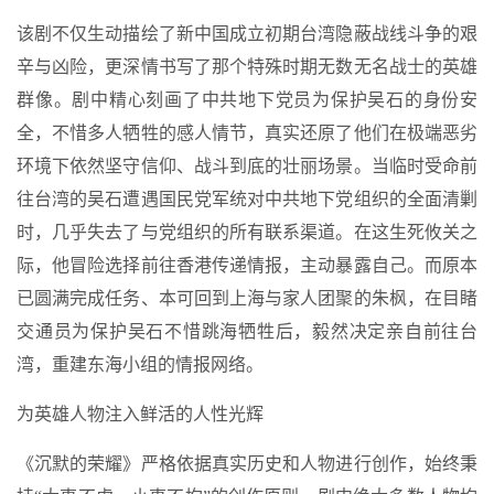
该剧不仅生动描绘了新中国成立初期台湾隐蔽战线斗争的艰
辛与凶险，更深情书写了那个特殊时期无数无名战士的英雄
群像。剧中精心刻画了中共地下党员为保护吴石的身份安
全，不惜多人牺牲的感人情节，真实还原了他们在极端恶劣
环境下依然坚守信仰、战斗到底的壮丽场景。当临时受命前
往台湾的吴石遭遇国民党军统对中共地下党组织的全面清剿
时，几乎失去了与党组织的所有联系渠道。在这生死攸关之
际，他冒险选择前往香港传递情报，主动暴露自己。而原本
已圆满完成任务、本可回到上海与家人团聚的朱枫，在目睹
交通员为保护吴石不惜跳海牺牲后，毅然决定亲自前往台
湾，重建东海小组的情报网络。
为英雄人物注入鲜活的人性光辉
《沉默的荣耀》严格依据真实历史和人物进行创作，始终秉