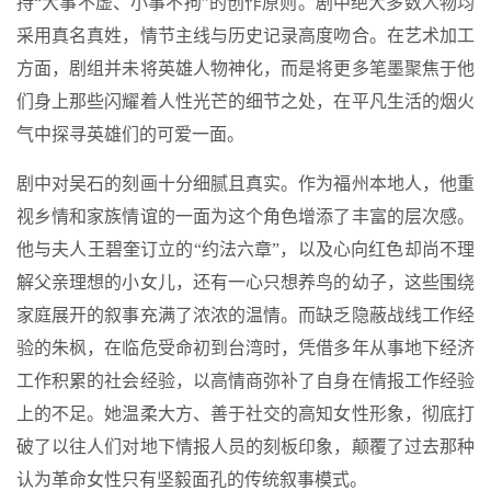
持“大事不虚、小事不拘”的创作原则。剧中绝大多数人物均
采用真名真姓，情节主线与历史记录高度吻合。在艺术加工
方面，剧组并未将英雄人物神化，而是将更多笔墨聚焦于他
们身上那些闪耀着人性光芒的细节之处，在平凡生活的烟火
气中探寻英雄们的可爱一面。
剧中对吴石的刻画十分细腻且真实。作为福州本地人，他重
视乡情和家族情谊的一面为这个角色增添了丰富的层次感。
他与夫人王碧奎订立的“约法六章”，以及心向红色却尚不理
解父亲理想的小女儿，还有一心只想养鸟的幼子，这些围绕
家庭展开的叙事充满了浓浓的温情。而缺乏隐蔽战线工作经
验的朱枫，在临危受命初到台湾时，凭借多年从事地下经济
工作积累的社会经验，以高情商弥补了自身在情报工作经验
上的不足。她温柔大方、善于社交的高知女性形象，彻底打
破了以往人们对地下情报人员的刻板印象，颠覆了过去那种
认为革命女性只有坚毅面孔的传统叙事模式。