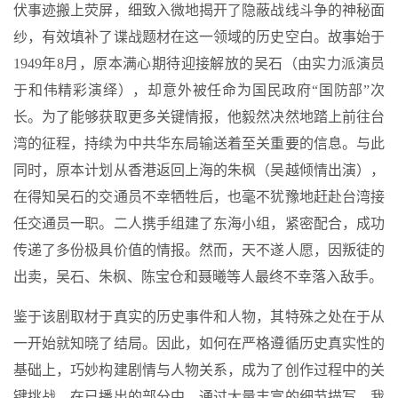
伏事迹搬上荧屏，细致入微地揭开了隐蔽战线斗争的神秘面
纱，有效填补了谍战题材在这一领域的历史空白。故事始于
1949年8月，原本满心期待迎接解放的吴石（由实力派演员
于和伟精彩演绎），却意外被任命为国民政府“国防部”次
长。为了能够获取更多关键情报，他毅然决然地踏上前往台
湾的征程，持续为中共华东局输送着至关重要的信息。与此
同时，原本计划从香港返回上海的朱枫（吴越倾情出演），
在得知吴石的交通员不幸牺牲后，也毫不犹豫地赶赴台湾接
任交通员一职。二人携手组建了东海小组，紧密配合，成功
传递了多份极具价值的情报。然而，天不遂人愿，因叛徒的
出卖，吴石、朱枫、陈宝仓和聂曦等人最终不幸落入敌手。
鉴于该剧取材于真实的历史事件和人物，其特殊之处在于从
一开始就知晓了结局。因此，如何在严格遵循历史真实性的
基础上，巧妙构建剧情与人物关系，成为了创作过程中的关
键挑战。在已播出的部分中，通过大量丰富的细节描写，我