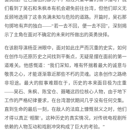
们看到了吴石和朱枫本有机会避免前往台湾，但他们却义无
反顾地选择了这条充满未知与危险的道路。开篇时，吴石那
句掷地有声的独白——“若一去不回，便一去不回”，深刻揭
示了主角在面对不确定的未来时所做出的英勇抉择。
在该剧导演杨亚洲眼中，面对如此庄严而沉重的史实，如何
在创作与还原历史之间找到平衡点，无疑是摆在面前的第一
道难关。他感慨道：“我们深知，唯有怀揣着最大的诚意与
敬畏之心，才能逐渐靠近那些不朽的灵魂。这条创作之路绝
非坦途。最大的叙事难题在于，历史的本来面目极为庄重
——吴石、朱枫、陈宝仓、聂曦这四位核心人物，由于地下
工作的严格纪律要求，在台湾潜伏期间几乎没有任何交集。
直到生命的最后一刻，在敌人的法庭上慷慨就义之时，他们
才得以真正‘相聚’。这种历史的真实情况，对传统电视剧所
依赖的人物互动和戏剧冲突构成了巨大的考验。”