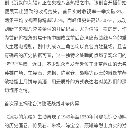
剧《沉默的荣耀》正在央视八套热播之中。该剧自开播伊始
便展现出强劲的收视势头，首日实时收视率一举突破3%，
两集平均收视率稳稳超过2%，而峰值更是高达3.07%，成功
刷新了央视八套黄金档的开局纪录。尤为值得一提的是，作
为首部将视角聚焦于新中国成立前后台湾隐蔽战线斗争的重
大主题电视剧，剧中九成以上角色均以真名真姓登场，且皆
有确凿的历史依据可查，这一独特之处瞬间点燃了观众们的
“考古”热情。近日，不少观众自发奔赴位于北京西山的无名
英雄广场，在吴石、朱枫、陈宝仓、聂曦等烈士的雕像前恭
敬地摆上月饼与美酒，用最质朴的方式表达着对英烈们的深
切缅怀之情。
首次深度揭秘台湾隐蔽战线斗争内幕
《沉默的荣耀》生动再现了1949年至1950年间那段惊心动魄
的历史画卷，将吴石、朱枫、陈宝仓、聂曦等烈士真实的潜