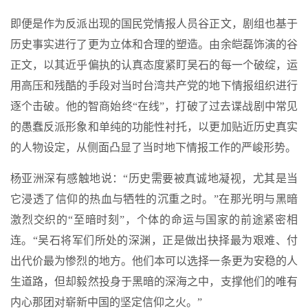
即便是作为反派出现的国民党情报人员谷正文，剧组也基于
历史事实进行了更为立体和合理的塑造。由余皑磊饰演的谷
正文，以其近乎偏执的认真态度紧盯吴石的每一个破绽，运
用高压和残酷的手段对当时台湾共产党的地下情报组织进行
逐个击破。他的智商始终“在线”，打破了过去谍战剧中常见
的愚蠢反派形象和单纯的功能性衬托，以更加贴近历史真实
的人物设定，从侧面凸显了当时地下情报工作的严峻形势。
杨亚洲深有感触地说：“历史需要被真诚地凝视，尤其是当
它浸透了信仰的热血与牺牲的沉重之时。”在那光明与黑暗
激烈交织的“至暗时刻”，个体的命运与国家的前途紧密相
连。“吴石将军们所处的深渊，正是做出抉择最为艰难、付
出代价最为惨烈的地方。他们本可以选择一条更为安稳的人
生道路，但却毅然投身于黑暗的深海之中，支撑他们的唯有
内心那团对崭新中国的坚定信仰之火。”