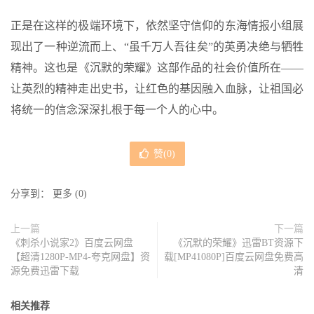
正是在这样的极端环境下，依然坚守信仰的东海情报小组展
现出了一种逆流而上、“虽千万人吾往矣”的英勇决绝与牺牲
精神。这也是《沉默的荣耀》这部作品的社会价值所在——
让英烈的精神走出史书，让红色的基因融入血脉，让祖国必
将统一的信念深深扎根于每一个人的心中。
赞(
0
)
分享到：
更多
(
0
)
上一篇
下一篇
《刺杀小说家2》百度云网盘
《沉默的荣耀》迅雷BT资源下
【超清1280P-MP4-夸克网盘】资
载[MP41080P]百度云网盘免费高
源免费迅雷下载
清
相关推荐