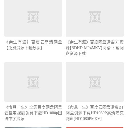
《余生有涯》百度云高清网盘
《余生有涯》百度网盘迅雷BT资
【免费资源下载分享】
源[BDHD-MP4MKV]高清下载网
盘资源下载
《命悬一生》全集百度网盘阿里
《命悬一生》百度云网盘迅雷BT
云盘电视剧免费下载HD1080p国
网盘资源下载HD1080P高清夸克
语中字资源
网盘[HD1080PMKV]