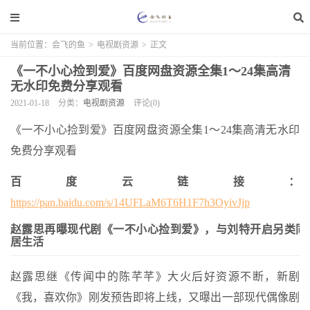
当前位置：
会飞的鱼
>
电视剧资源
>
正文
《一不小心捡到爱》百度网盘资源全集1～24集高清
无水印免费分享观看
2021-01-18
分类：
电视剧资源
评论(0)
《一不小心捡到爱》百度网盘资源全集1～24集高清无水印
免费分享观看
百度云链接：
https://pan.baidu.com/s/14UFLaM6T6H1F7h3OyivJjp
赵露思再曝现代剧《一不小心捡到爱》，与刘特开启另类同
居生活
赵露思继《传闻中的陈芊芊》大火后好资源不断，新剧
《我，喜欢你》刚发预告即将上线，又曝出一部现代偶像剧