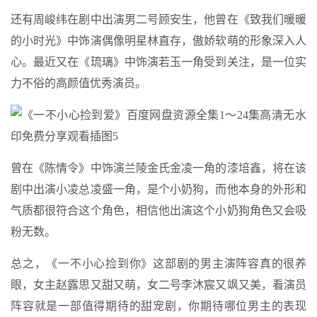
还有周峻纬在剧中出演男二号顾安生，他曾在《致我们暖暖
的小时光》中饰演偶像明星林直存，傲娇软萌的形象深入人
心。最近又在《琉璃》中饰演若玉一角受到关注，是一位实
力不俗的高颜值优秀演员。
曾在《陈情令》中饰演兰陵金氏金凌一角的漆培鑫，将在该
剧中出演小凌总凌盛一角，是个小奶狗，而他本身的外形和
气质都很符合这个角色，相信他出演这个小奶狗角色又会吸
粉无数。
总之，《一不小心捡到你》这部剧的男主演阵容真的很养
眼，女主赵露思又甜又萌，女二号李沐宸又飒又美，看演员
阵容就是一部值得期待的甜宠剧，你期待哪位男主的表现