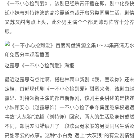
《一不小心捡到爱》，该剧已经杀青开播在即，剧中化身快
递小妹与刘特饰演的高冷霸道总裁开启另类同居生活，剧情
又苏又甜有点上头，此外男主演个个都是帅哥阵容十分养
眼。
赵露思《一不小心捡到爱》海报
最近赵露思有点忙啊，搭档林雨申新剧《我，喜欢你》还未
定档，首部现代剧《一不小心捡到爱》甜蜜来袭，该剧由赵
露思、刘特领衔主演的都市偶像剧，该剧主要讲述的是快递
小妹顾安心（赵露思饰）一不小心捡了争夺集团继承权遭遇
事故“大灰狼”凌越（刘特饰）回家，两人的生活及身份截然
不同，却阴差阳错展开了一段欢喜冤家般的另类同居生活及
高甜恋爱的故事。这种“小白兔”遇上“大灰狼”的有爱剧情甜