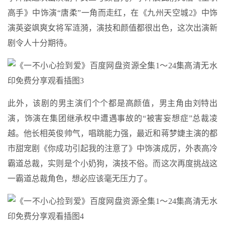
高手》中饰演“唐柔”一角而走红，在《九州天空城2》中饰
演英姿飒爽女将军涟漪，演技和颜值都很出色，这次出演新
剧令人十分期待。
此外，该剧的男主演们个个都是高颜值，男主角由刘特出
演，饰演在集团继承权中遭遇事故的“被害妄想症”总裁凌
越。他长相英俊帅气，唱跳能力强，最近和蒋梦婕主演的都
市甜宠剧《你成功引起我的注意了》中饰演成厉，外表高冷
霸道总裁，实则是个小奶狗，演技不俗。而这次再度挑战这
一霸道总裁角色，想必应该毫无压力了。