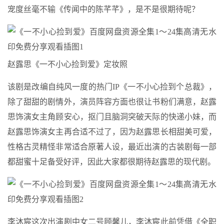
宠度丝毫不输《传闻中的陈芊芊》，是不是很期待呢？
赵露思《一不小心捡到爱》定妆照
该剧是改编自纯风一度的热门IP《一不小心捡到个总裁》，
除了甜甜的剧情外，演员阵容方面也很让书粉们满意，赵露
思饰演女主角顾安心，抠门且脑洞突破天际的快递小妹，而
赵露思饰演女主再合适不过了，因为赵露思长相甜美可爱，
性格古灵精怪非常适合原著人设，最近出演的古装剧每一部
都甜蜜十足备受好评，因此大家都很期待赵露思的现代剧。
李沐宸这次出演剧中女二号顾馨儿，李沐宸此前凭借《全职