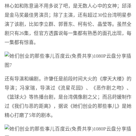
林心如和陈意涵不用多说了吧，是无数人心中的女神；邱泽
是金马奖最佳男演员；除了主演，还有超过30位台湾明星参
演了该剧，比如李立群、郭晋东、柯有伦、晶莹等。虽然全
剧只有26集，但官方透露说每一集都有熟悉的面孔出现，每
一集都有惊喜。
还有导演和编剧。许肇任是前段时间大火的《摩天大楼》的
导演；冯家瑞，导演过《流星花园》、《恶作剧之吻》、
《篮球火》等热播台剧，是台湾偶像剧之父；而吕莳媛制作
过《我们与恶的距离》，据说《她们创业的那些事儿》是她
精心打磨了5年的剧本。