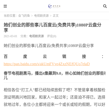
当前位置：
会飞的鱼
>
电视剧资源
>
正文
她们创业的那些事儿百度云(免费共享)1080P云盘分
享
2021-03-01
分类：
电视剧资源
评论(0)
她们创业的那些事儿百度云(免费共享)1080P云盘分享
百度云链接：
https://pan.baidu.com/s/akUmFVve4ZxzNEfQUo7elaD
春节电视剧黑马，播出4集飙到9.0，林心如她们创业的那些事
儿
相信各位“打工人”都已经陆续放假了吧？不管是拿着核酸检
测证明高兴地回家，和家人一起过年；还是迫不得已，选择
就地过年，各位小主都将迎来一个或长或短的假期，可以好