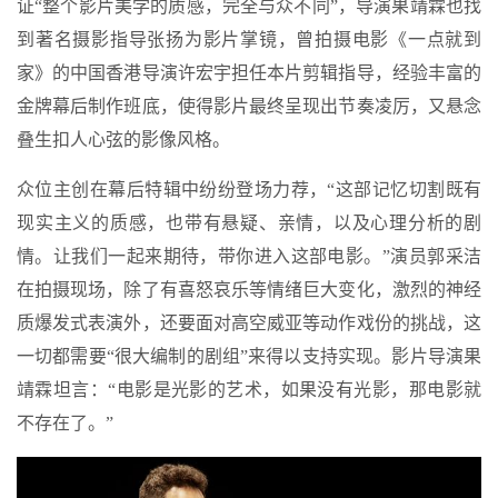
证“整个影片美学的质感，完全与众不同”，导演果靖霖也找
到著名摄影指导张扬为影片掌镜，曾拍摄电影《一点就到
家》的中国香港导演许宏宇担任本片剪辑指导，经验丰富的
金牌幕后制作班底，使得影片最终呈现出节奏凌厉，又悬念
叠生扣人心弦的影像风格。
众位主创在幕后特辑中纷纷登场力荐，“这部记忆切割既有
现实主义的质感，也带有悬疑、亲情，以及心理分析的剧
情。让我们一起来期待，带你进入这部电影。”演员郭采洁
在拍摄现场，除了有喜怒哀乐等情绪巨大变化，激烈的神经
质爆发式表演外，还要面对高空威亚等动作戏份的挑战，这
一切都需要“很大编制的剧组”来得以支持实现。影片导演果
靖霖坦言：“电影是光影的艺术，如果没有光影，那电影就
不存在了。”