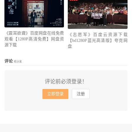
《震耳欲聋》百度网盘在线免费
《志愿军》百度云资源下载
观看【1280P高清免费】网盘资
【bd1280P蓝光高清版】夸克网
源下载
盘
评论
抢沙发
评论前必须登录！
立即登录
注册