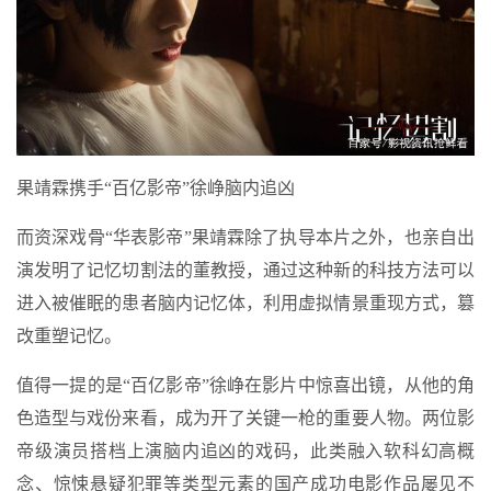
果靖霖携手“百亿影帝”徐峥脑内追凶
而资深戏骨“华表影帝”果靖霖除了执导本片之外，也亲自出
演发明了记忆切割法的董教授，通过这种新的科技方法可以
进入被催眠的患者脑内记忆体，利用虚拟情景重现方式，篡
改重塑记忆。
值得一提的是“百亿影帝”徐峥在影片中惊喜出镜，从他的角
色造型与戏份来看，成为开了关键一枪的重要人物。两位影
帝级演员搭档上演脑内追凶的戏码，此类融入软科幻高概
念、惊悚悬疑犯罪等类型元素的国产成功电影作品屡见不