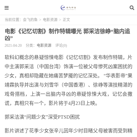
当前位置：
会飞的鱼
>
电影资源
>
正文
电影《记忆切割》制作特辑曝光 郭采洁徐峥“脑内追
凶”
2021-04-20
分类：
电影资源
评论(0)
软科幻概念的悬疑惊悚电影《记忆切割》发布制作特辑，片
中主演郭采洁（中国台湾）饰演一位被父母惨死凶案困扰的
少女，真相却隐藏在她痛苦梦魇的记忆深处。 “华表影帝”果
靖霖执导并出演与刘雪华（中国香港）、徐峥等演技精湛的
戏骨搭档，上演一出脑内寻凶的悬疑惊悚大戏，记忆会撒
谎，真相只有一个，影片将于4月23日上映。
郭采洁演“问题少女”深受PTSD困扰
影片讲述了花季少女张辛儿因年少时目睹父母被害而受到精