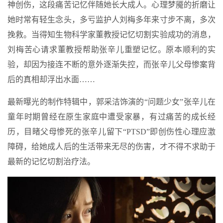
神创伤，这段痛苦记忆伴随她长大成人。心理梦魇的折磨让
她时常有轻生念头，多亏监护人刘梅多年来寸步不离，多次
挽救。当得知生物科学家董教授记忆切割实验成功的消息，
刘梅苦心请求董教授帮助张辛儿重塑记忆。原本顺利的实
验，却因为接连不断的意外逐渐失控，而张辛儿父母惨案背
后的真相却浮出水面……
最新曝光的制作特辑中，郭采洁饰演的“问题少女”张辛儿在
童年时期曾经在原生家庭中遭受家暴，有过痛苦的成长经
历，目睹父母惨死的张辛儿留下“PTSD”即创伤性心理应激
障碍，给她成人后的生活带来无尽的伤害，才不得不求助于
最新的记忆切割治疗法。