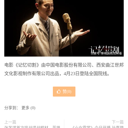
电影《记忆切割》由中国电影股份有限公司、西安曲江世邦
文化影视制作有限公司出品，4月23日登陆全国院线。
赞(
0
)
分享到：
更多
(
0
)
上一篇
下一篇
张艺谋首次挑战谍战题材，英雄
《小女霓裳》今日开播 孙嘉璐