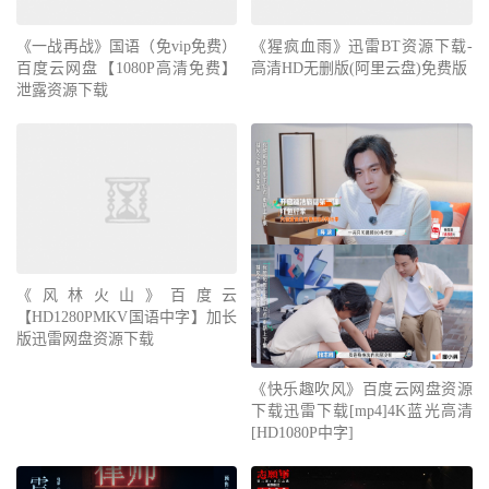
《一战再战》国语（免vip免费）
《猩疯血雨》迅雷BT资源下载-
百度云网盘【1080P高清免费】
高清HD无删版(阿里云盘)免费版
泄露资源下载
《风林火山》百度云
【HD1280PMKV国语中字】加长
版迅雷网盘资源下载
《快乐趣吹风》百度云网盘资源
下载迅雷下载[mp4]4K蓝光高清
[HD1080P中字]