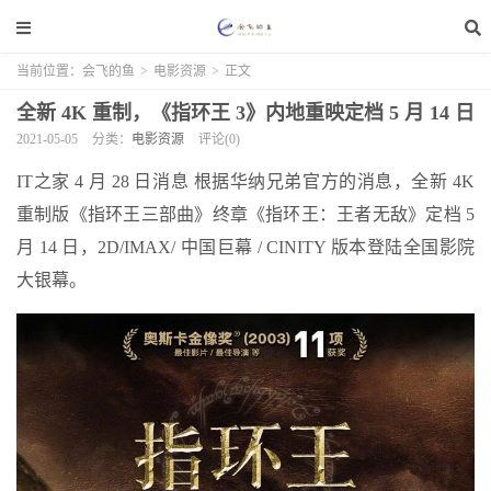
当前位置：
会飞的鱼
>
电影资源
>
正文
全新 4K 重制，《指环王 3》内地重映定档 5 月 14 日
2021-05-05
分类：
电影资源
评论(0)
IT之家 4 月 28 日消息 根据华纳兄弟官方的消息，全新 4K
重制版《指环王三部曲》终章《指环王：王者无敌》定档 5
月 14 日，2D/IMAX/ 中国巨幕 / CINITY 版本登陆全国影院
大银幕。