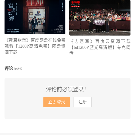
《震耳欲聋》百度网盘在线免费
《志愿军》百度云资源下载
观看【1280P高清免费】网盘资
【bd1280P蓝光高清版】夸克网
源下载
盘
评论
抢沙发
评论前必须登录！
立即登录
注册