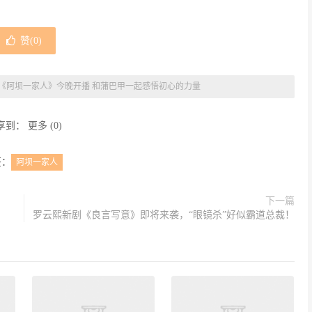
赞(
0
)
《阿坝一家人》今晚开播 和蒲巴甲一起感悟初心的力量
享到：
更多
(
0
)
签：
阿坝一家人
下一篇
罗云熙新剧《良言写意》即将来袭，“眼镜杀”好似霸道总裁！