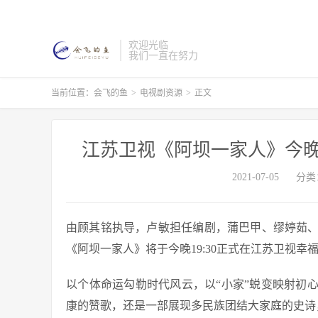
欢迎光临
我们一直在努力
当前位置：
会飞的鱼
>
电视剧资源
>
正文
江苏卫视《阿坝一家人》今晚
2021-07-05
分类
由顾其铭执导，卢敏担任编剧，蒲巴甲、缪婷茹
《阿坝一家人》将于今晚19:30正式在江苏卫视幸
以个体命运勾勒时代风云，以“小家”蜕变映射初
康的赞歌，还是一部展现多民族团结大家庭的史诗