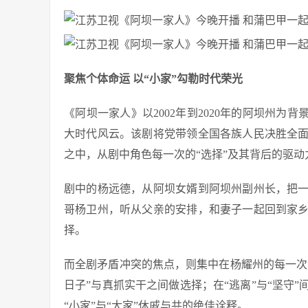
聚焦个体命运 以“小家”勾勒时代荣光
《阿坝一家人》以2002年到2020年的阿坝州为
大时代风云。该剧将党带领全国各族人民决胜全
之中，从剧中角色每一次的“选择”及其背后的驱
剧中的杨远德，从阿坝女婿到阿坝州副州长，把
哥杨卫州，听从父亲的安排，和妻子一起回到家
择。
而全剧矛盾冲突的焦点，则集中在杨耀州的每一次
日子”与真抓实干之间做选择；在“逃离”与“坚守
“小家”与“大家”休戚与共的绝佳诠释。