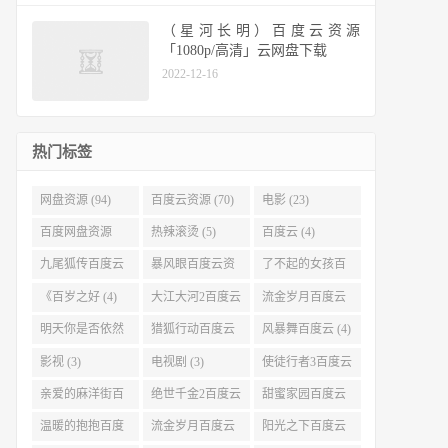
（星河长明）百度云资源
「1080p/高清」云网盘下载
2022-12-16
热门标签
网盘资源 (94)
百度云资源 (70)
电影 (23)
百度网盘资源
热辣滚烫 (5)
百度云 (4)
(11)
九尾狐传百度云
暴风眼百度云资
了不起的女孩百
(4)
源 (4)
度云 (4)
《百岁之好 (4)
大江大河2百度云
流金岁月百度云
(4)
(4)
明天你是否依然
猎狐行动百度云
风暴舞百度云 (4)
爱我百度云 (4)
(4)
影视 (3)
电视剧 (3)
使徒行者3百度云
资源 (3)
亲爱的麻洋街百
绝世千金2百度云
甜蜜家园百度云
度云资源 (3)
(3)
(3)
温暖的抱抱百度
流金岁月百度云
阳光之下百度云