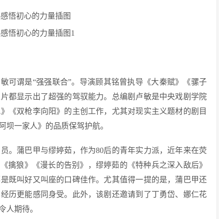
卢敏可谓是“强强联合”。导演顾其铭曾执导《大秦赋》《骡子
型片都显示出了超强的驾驭能力。总编剧卢敏是中央戏剧学院
风》《双枪李向阳》的主创工作，尤其对现实主义题材的剧目
阿坝一家人》的品质保驾护航。
员。蒲巴甲与缪婷茹，作为80后的青年实力派，近年来在荧
》《擒狼》《漫长的告别》，缪婷茹的《特种兵之深入敌后》
都是既叫好又叫座的口碑佳作。尤其值得一提的是，蒲巴甲还
其经历更能感同身受。此外，该剧还邀请到了丁勇岱、娜仁花
令人期待。