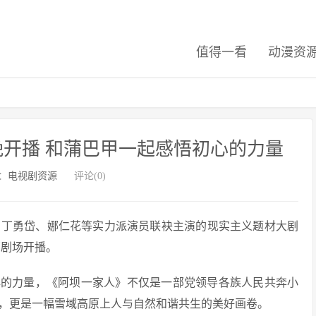
值得一看
动漫资
开播 和蒲巴甲一起感悟初心的力量
：
电视剧资源
评论(0)
、丁勇岱、娜仁花等实力派演员联袂主演的现实主义题材大剧
福剧场开播。
心的力量，《阿坝一家人》不仅是一部党领导各族人民共奔小
，更是一幅雪域高原上人与自然和谐共生的美好画卷。