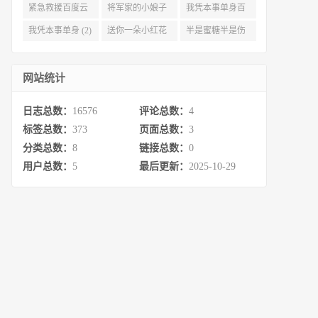
云 (3)
完整网盘 (3)
(3)
紧急救援百度云
将军家的小娘子
我凭本事单身百
资源 (2)
百度云 (2)
度云资源 (2)
我凭本事单身 (2)
送你一朵小红花
半是蜜糖半是伤
百度云 (2)
百度云资源 (2)
网站统计
日志总数：
16576
评论总数：
4
标签总数：
373
页面总数：
3
分类总数：
8
链接总数：
0
用户总数：
5
最后更新：
2025-10-29