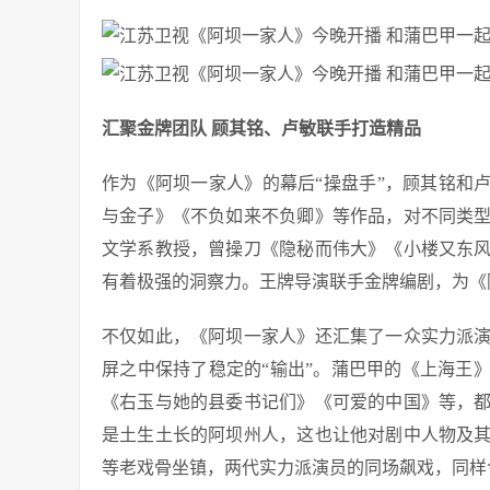
汇聚金牌团队 顾其铭、卢敏联手打造精品
作为《阿坝一家人》的幕后“操盘手”，顾其铭和
与金子》《不负如来不负卿》等作品，对不同类
文学系教授，曾操刀《隐秘而伟大》《小楼又东
有着极强的洞察力。王牌导演联手金牌编剧，为《
不仅如此，《阿坝一家人》还汇集了一众实力派演
屏之中保持了稳定的“输出”。蒲巴甲的《上海王
《右玉与她的县委书记们》《可爱的中国》等，
是土生土长的阿坝州人，这也让他对剧中人物及
等老戏骨坐镇，两代实力派演员的同场飙戏，同样