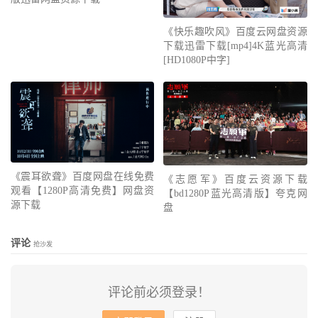
《快乐趣吹风》百度云网盘资源
下载迅雷下载[mp4]4K蓝光高清
[HD1080P中字]
《震耳欲聋》百度网盘在线免费
《志愿军》百度云资源下载
观看【1280P高清免费】网盘资
【bd1280P蓝光高清版】夸克网
源下载
盘
评论
抢沙发
评论前必须登录！