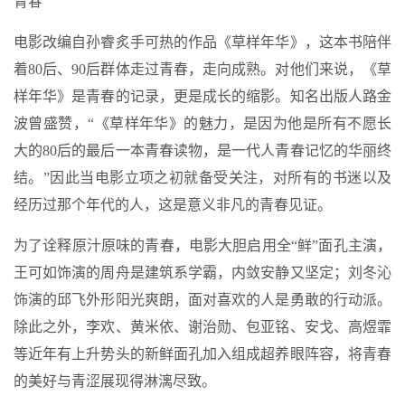
青春
电影改编自孙睿炙手可热的作品《草样年华》，这本书陪伴
着80后、90后群体走过青春，走向成熟。对他们来说，《草
样年华》是青春的记录，更是成长的缩影。知名出版人路金
波曾盛赞，“《草样年华》的魅力，是因为他是所有不愿长
大的80后的最后一本青春读物，是一代人青春记忆的华丽终
结。”因此当电影立项之初就备受关注，对所有的书迷以及
经历过那个年代的人，这是意义非凡的青春见证。
为了诠释原汁原味的青春，电影大胆启用全“鲜”面孔主演，
王可如饰演的周舟是建筑系学霸，内敛安静又坚定；刘冬沁
饰演的邱飞外形阳光爽朗，面对喜欢的人是勇敢的行动派。
除此之外，李欢、黄米依、谢治勋、包亚铭、安戈、高煜霏
等近年有上升势头的新鲜面孔加入组成超养眼阵容，将青春
的美好与青涩展现得淋漓尽致。