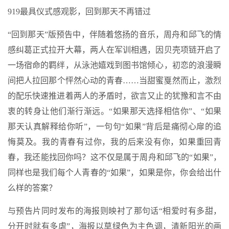
919最具仪式感观影，回到那天不再错过
“回到那天”版预告中，伴随着悠扬的音乐，周舟和邱飞的情
感纠葛正式拉开大幕，两人在军训相遇，因贝壳项链开启了
一场宿命的羁绊，从泳池嬉戏到图书馆倾心，初恋的浪漫瞬
间把人拉回那个怦然心动的青春……当甜蜜戛然而止，激烈
的配乐快速推进着两人的矛盾时，欲言又止的犹豫和言不由
衷的转身让他们渐行渐远。“如果那天选择相信你”、“如果
那天认真解释给你听”，一句句“如果”背后是痛彻心扉的追
悔莫及。我的青春有过你，我的后来没有你，如果重回青
春，我还能找回你吗？这不仅是属于周舟和邱飞的“如果”，
同样也是我们每个人青春的“如果”，如果是你，你会给出什
么样的答案？
与预告片同时发布的海报则映衬了那句话“相爱时有多甜，
分开时就有多虐”，海报以草绿色为主色调，清新阳光的画