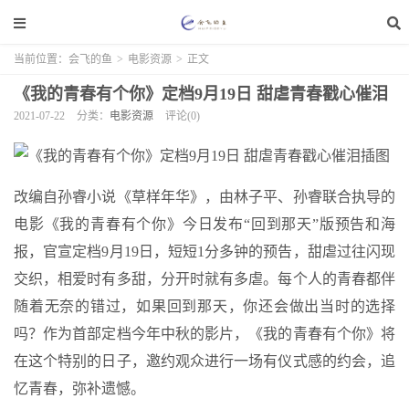
当前位置：
会飞的鱼
>
电影资源
>
正文
《我的青春有个你》定档9月19日 甜虐青春戳心催泪
2021-07-22
分类：
电影资源
评论(0)
改编自孙睿小说《草样年华》，由林子平、孙睿联合执导的
电影《我的青春有个你》今日发布“回到那天”版预告和海
报，官宣定档9月19日，短短1分多钟的预告，甜虐过往闪现
交织，相爱时有多甜，分开时就有多虐。每个人的青春都伴
随着无奈的错过，如果回到那天，你还会做出当时的选择
吗？作为首部定档今年中秋的影片，《我的青春有个你》将
在这个特别的日子，邀约观众进行一场有仪式感的约会，追
忆青春，弥补遗憾。