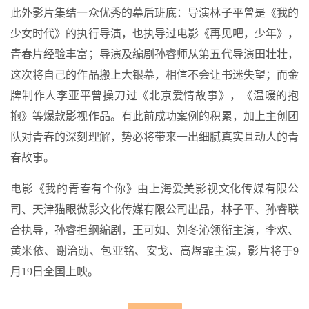
此外影片集结一众优秀的幕后班底：导演林子平曾是《我的
少女时代》的执行导演，也执导过电影《再见吧，少年》，
青春片经验丰富；导演及编剧孙睿师从第五代导演田壮壮，
这次将自己的作品搬上大银幕，相信不会让书迷失望；而金
牌制作人李亚平曾操刀过《北京爱情故事》，《温暖的抱
抱》等爆款影视作品。有此前成功案例的积累，加上主创团
队对青春的深刻理解，势必将带来一出细腻真实且动人的青
春故事。
电影《我的青春有个你》由上海爱美影视文化传媒有限公
司、天津猫眼微影文化传媒有限公司出品，林子平、孙睿联
合执导，孙睿担纲编剧，王可如、刘冬沁领衔主演，李欢、
黄米依、谢治勋、包亚铭、安戈、高煜霏主演，影片将于9
月19日全国上映。