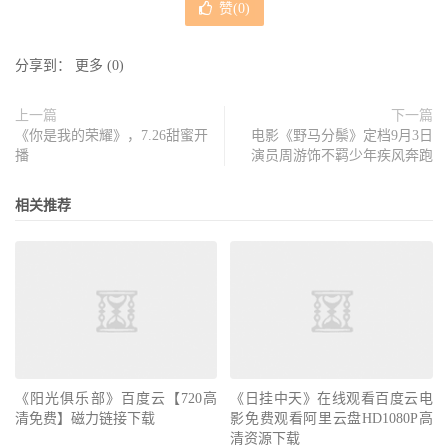
赞(
0
)
分享到：
更多
(
0
)
上一篇
下一篇
《你是我的荣耀》，7.26甜蜜开
电影《野马分鬃》定档9月3日
播
演员周游饰不羁少年疾风奔跑
相关推荐
《阳光俱乐部》百度云【720高
《日挂中天》在线观看百度云电
清免费】磁力链接下载
影免费观看阿里云盘HD1080P高
清资源下载