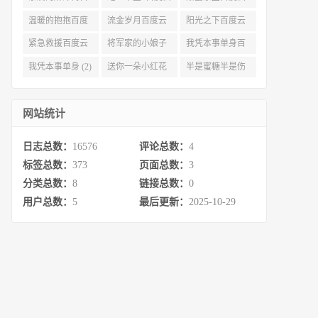
度云资源 (3)
(3)
(3)
温暖的抱抱百度
流金岁月百度云
阳光之下百度云
云 (3)
完整网盘 (3)
(3)
紧急救援百度云
将军家的小娘子
我凭本事单身百
资源 (2)
百度云 (2)
度云资源 (2)
我凭本事单身 (2)
送你一朵小红花
半是蜜糖半是伤
百度云 (2)
百度云资源 (2)
网站统计
日志总数：
16576
评论总数：
4
标签总数：
373
页面总数：
3
分类总数：
8
链接总数：
0
用户总数：
5
最后更新：
2025-10-29