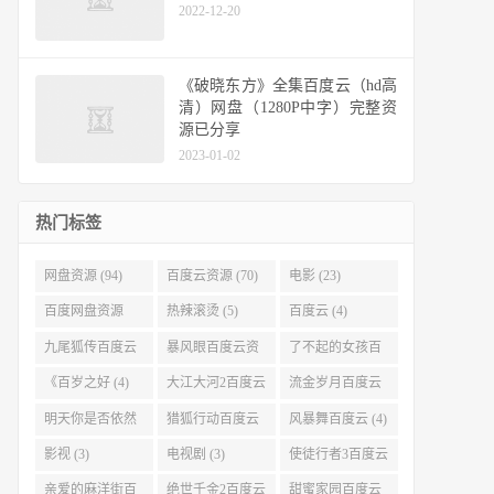
2022-12-20
《破晓东方》全集百度云（hd高
清）网盘（1280P中字）完整资
源已分享
2023-01-02
热门标签
网盘资源 (94)
百度云资源 (70)
电影 (23)
百度网盘资源
热辣滚烫 (5)
百度云 (4)
(11)
九尾狐传百度云
暴风眼百度云资
了不起的女孩百
(4)
源 (4)
度云 (4)
《百岁之好 (4)
大江大河2百度云
流金岁月百度云
(4)
(4)
明天你是否依然
猎狐行动百度云
风暴舞百度云 (4)
爱我百度云 (4)
(4)
影视 (3)
电视剧 (3)
使徒行者3百度云
资源 (3)
亲爱的麻洋街百
绝世千金2百度云
甜蜜家园百度云