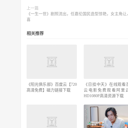
上一篇
《一生一世》剧照流出，任嘉伦国民造型惊艳，女主角让
喜
相关推荐
《阳光俱乐部》百度云【720
《日挂中天》在线观看
高清免费】磁力链接下载
云电影免费观看阿里
HD1080P高清资源下载