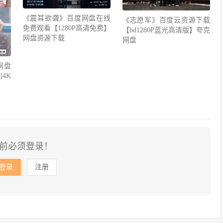
《震耳欲聋》百度网盘在线
《志愿军》百度云资源下载
免费观看【1280P高清免费】
【bd1280P蓝光高清版】夸克
网盘资源下载
网盘
网盘
4K
前必须登录！
登录
注册