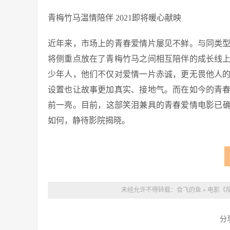
青梅竹马温情陪伴 2021即将暖心献映
近年来，市场上的青春爱情片屡见不鲜。与同类
将侧重点放在了青梅竹马之间相互陪伴的成长线
少年人，他们不仅对爱情一片赤诚，更无畏他人
设置也让故事更加真实、接地气。而在如今的青
前一亮。目前，这部笑泪兼具的青春爱情电影已确
如何，静待影院揭晓。
未经允许不得转载：
会飞的鱼
»
电影《
分