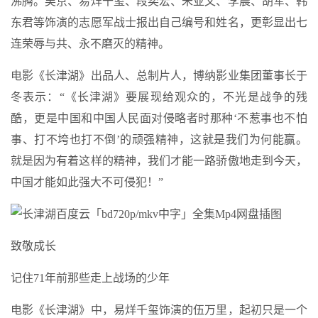
沸腾。吴京、易烊千玺、段奕宏、朱亚文、李晨、胡军、韩
东君等饰演的志愿军战士报出自己编号和姓名，更彰显出七
连荣辱与共、永不磨灭的精神。
电影《长津湖》出品人、总制片人，博纳影业集团董事长于
冬表示：“《长津湖》要展现给观众的，不光是战争的残
酷，更是中国和中国人民面对侵略者时那种‘不惹事也不怕
事、打不垮也打不倒’的顽强精神，这就是我们为何能赢。
就是因为有着这样的精神，我们才能一路骄傲地走到今天，
中国才能如此强大不可侵犯！”
致敬成长
记住71年前那些走上战场的少年
电影《长津湖》中，易烊千玺饰演的伍万里，起初只是一个