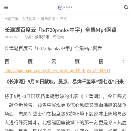
当前位置：
会飞的鱼
>
娱乐资讯
>
正文
长津湖百度云「bd720p/mkv中字」全集Mp4网盘
2021-09-11
分类：
娱乐资讯
评论(0)
长津湖百度云「bd720p/mkv中字」全集Mp4网盘
百度云链接：
https://pan.baidu.com/s/04wmnE8lmjFUOPjwr52YHVD
《长津湖》9月30日献映，吴京、易烊千玺率“钢七连”归来
将于9月30日国庆档重磅献映的电影《长津湖》，今日曝光
一款全新预告，预告中展现更多惊心动魄又热血沸腾的战争
场面，志愿军战士们在极度恶劣的环境下毅然冲上阵地与敌
人进行殊死搏斗，北极熊团旗被撕下的那一刻更是令人热血