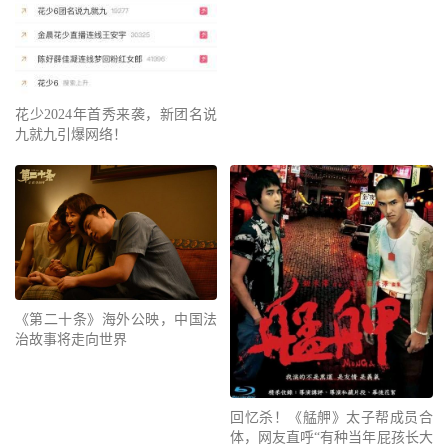
花少2024年首秀来袭，新团名说
九就九引爆网络！
《第二十条》海外公映，中国法
治故事将走向世界
回忆杀！《艋舺》太子帮成员合
体，网友直呼“有种当年屁孩长大