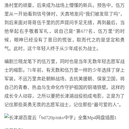
渔村里的顽童，后来成为战场上懵懂的新兵。预告中，伍万
里从一开始看到信号弹时，天真地发问“我们被发现了吗”，
到后来面对哥哥伍千里的厉声提问手足无措，再到最后，当
他举起右手敬着军礼，说自己是“第677名，伍万里”的时
候，眼神已经没有了昔日的慌张，取而代之的是坚定和勇
气。此时，这个年轻人终于从少年成长为战士。
编剧兰晓龙笔下的伍万里，同时也是当年无数年轻志愿军战
士的缩影。71年前，有无数和伍万里一样的少年选择了穿上
军装，不远万里奔赴朝鲜战场，去抗美援朝、保家卫国，将
自己的青春、热血与生命化作守护祖国的铜墙铁壁。这样的
成长令人动容，之所以要把长津湖战役拍成电影，正是为了
记住那些英勇无畏的志愿军战士，记住那些“最可爱的人”。