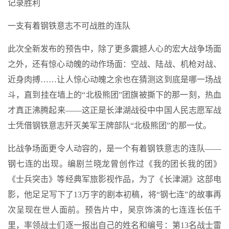
记录胜利
一支有着钢铁意志不可战胜的连队
此次全新发布的预告中，除了更多震撼人心的宏大战争场面
之外，还有惊心动魄的动作场面：空战、陆战、机枪对战、
近身肉搏……让人惊心动魄之余也在猜测这到底是哪一场战
斗，直到挂在墙上的“北极熊团”团旗被撕下的那一刻，热血
才真正沸腾起来——这正是长津湖战役中中国人民志愿军战
士凭借钢铁意志歼灭美军王牌部队“北极熊团”的那一仗。
比战争场面更令人动容的，是一个有着钢铁意志的连队——
钢七连的出现。编剧兰晓龙曾创作过《我的团长我的团》
《士兵突击》等经典军旅影视作品，为了《长津湖》这部电
影，他足足写下了13万字的剧本初稿，将“钢七连”的故事再
次呈现在世人面前。预告片中，吴京饰演的七连连长伍千
里，率领战士们逐一报出自己的姓名和编号：第13名战士雷