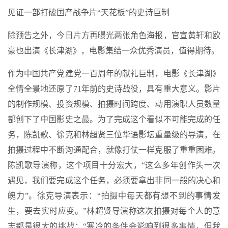
见证一部打破国产战争片“天花板”的史诗巨制
除预告之外，今日片方再曝光两张角色海报，官宣黄轩和欧
豪也出演《长津湖》，电影集结一众优秀演员，值得期待。
作为中国共产党建党一百周年的献礼巨制，电影《长津湖》
全情全景地还原了71年前的史诗战役，具有重大意义。影片
的制作规模、投资规模、拍摄时间跨度、动用演职人员数量
都创下了中国影史之最。为了完成这个看似不可能完成的任
务，陈凯歌、徐克和林超贤三位华语影坛重量级的导演，在
拍摄过程中不断沟通配合，就像打仗一样克服了重重困难。
陈凯歌导演称，这个项目十分宏大，“这么多年创作头一次
遇见，我们要完成这个任务，必须要拿出非同一般的决心和
魄力”。徐克导演表示：“拍摄中每天都有想不到的事情发
生，要去实时应变。”林超贤导演称这次拍摄对每个人的意
志都是很大的挑战：“寒冷的条件会影响到很多事情，但我