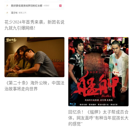
花少2024年首秀来袭，新团名说
九就九引爆网络！
《第二十条》海外公映，中国法
治故事将走向世界
回忆杀！《艋舺》太子帮成员合
体，网友直呼“有种当年屁孩长大
的感觉”