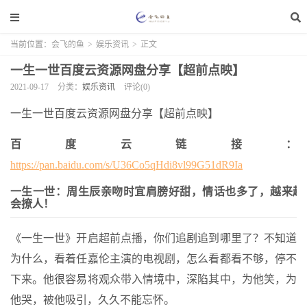
当前位置：
会飞的鱼
>
娱乐资讯
>
正文
一生一世百度云资源网盘分享【超前点映】
2021-09-17
分类：
娱乐资讯
评论(0)
一生一世百度云资源网盘分享【超前点映】
百度云链接：
https://pan.baidu.com/s/U36Co5qHdi8vl99G51dR9Ia
一生一世：周生辰亲吻时宜肩膀好甜，情话也多了，越来越
会撩人！
《一生一世》开启超前点播，你们追剧追到哪里了？不知道
为什么，看着任嘉伦主演的电视剧，怎么看都看不够，停不
下来。他很容易将观众带入情境中，深陷其中，为他笑，为
他哭，被他吸引，久久不能忘怀。