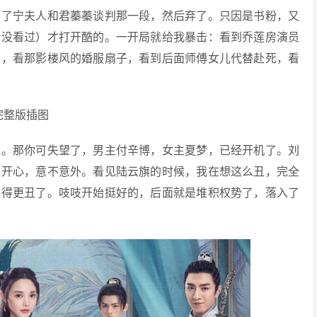
看了宁夫人和君蓁蓁谈判那一段，然后弃了。只因是书粉，又
律没看过）才打开酷的。一开局就给我暴击：看到乔莲房演员
），看那影楼风的婚服扇子，看到后面师傅女儿代替赴死，看
来。那你可失望了，男主付辛博，女主夏梦，已经开机了。刘
不开心，意不意外。看见陆云旗的时候，我在想这么丑，完全
觉得更丑了。吱吱开始挺好的，后面就是堆积权势了，落入了