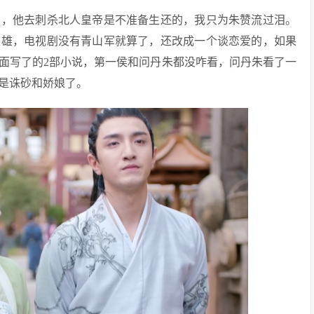
义，他去刺杀北人皇帝是不准备生还的，我只为朱赞流过泪。
英雄，电视剧没有青山军就算了，还改成一个谈恋爱的，如果
面写了的2部小说，第一侯和问丹朱都没咋看，问丹朱看了一
是诛砂和娇娘了。