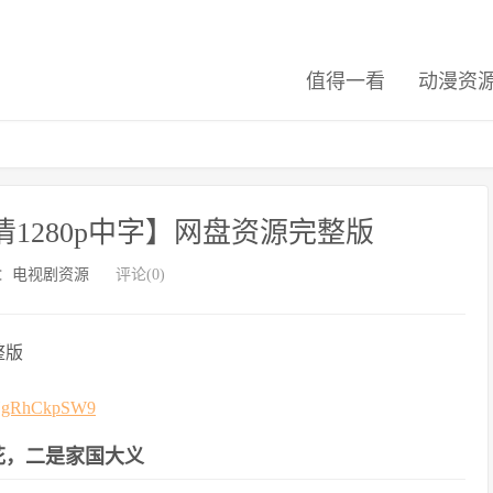
值得一看
动漫资
1280p中字】网盘资源完整版
：
电视剧资源
评论(0)
整版
J8YgRhCkpSW9
花，二是家国大义