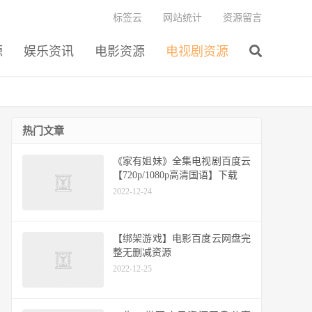
标签云
网站统计
资源留言
源
娱乐资讯
电影资源
电视剧资源
热门文章
《家有姐妹》全集电视剧百度云
【720p/1080p高清国语】下载
2022-12-24
【绑架游戏】电影百度云网盘完
整无删减资源
2022-12-25