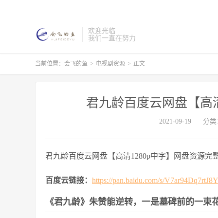
欢迎光临
我们一直在努力
当前位置：
会飞的鱼
>
电视剧资源
>
正文
君九龄百度云网盘【高清
2021-09-19
分类
君九龄百度云网盘【高清1280p中字】网盘资源完
百度云链接：
https://pan.baidu.com/s/V7ar94Dq7rt
《君九龄》朱赞能逆转，一是墓碑前的一束