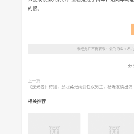
的恨。
未经允许不得转载：
会飞的鱼
»
君九
分
上一篇
《逆光者》待播，彭冠英张雨剑任双男主，杨烁友情出演
相关推荐