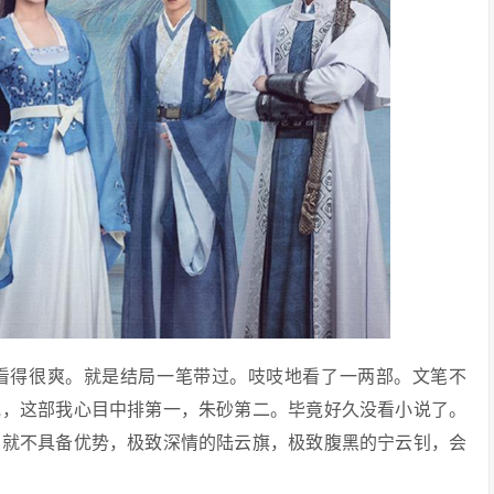
看得很爽。就是结局一笔带过。吱吱地看了一两部。文笔不
兄，这部我心目中排第一，朱砂第二。毕竟好久没看小说了。
中就不具备优势，极致深情的陆云旗，极致腹黑的宁云钊，会