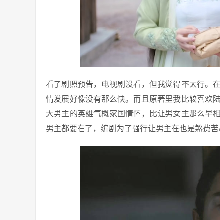
看了剧照预告，电视剧没看，但我觉得不太行。
情发展好像没有那么快。而且原著里我比较喜欢
大男主的英雄气概家国情怀，比让男女主那么早
男主都要在了，编剧为了强行让男主在也是煞费苦