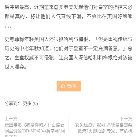
后冲到最高，近期愈来愈多老美发现他们对皇室的指控未必
都是真的，将让他们人气直线下滑，不会比在英国好到哪
儿。
史考菲称年轻美国人还很挺哈利与梅根，「但是重视传统与
历史的中老年就知道，他们对于皇室不一定充满善意。」总
之，皇室权威不可侵犯，让英国人深信哈利和梅根绝对该被
世人唾弃。
赞(
0
)
分享到：
更多
(
0
)
上一篇
下一篇
德国电影《我是你的人》百度云
豁免检疫？妮可·基德曼自雪梨
网盘资源[BD-MP4][中英字幕]网
抵港2天即拍剧 专家：有危机