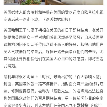
英国媒体人断言哈利和梅根在美国的受欢迎度自欧普拉电视
专访后就一路走下坡。（路透数据照片）
英国
哈利
王子与妻子
梅根
在美国的好日子即将结束、老美开
始要像英国民众一样对他们感到厌烦甚至厌恶？自从英国民
调机构询问不到两千位民众对于两人的好恶，却得出他们在
英人气跌低谷的结论后，媒体开始全面唱衰他们的未来，尤
其试图让外界相信他们在美国人心目中的好感度，即将雪崩
式滑落。
哈利与梅根才刚登上「时代」最新出炉的「百大影响人物」
封面，英国媒体就一路不停批评，指封面充满严重的修片痕
迹，修到变得很假。被称为「脱欧先生」的名嘴奈杰法拉奇
称美国民众对他们的蜜月期将结束，另一位新闻节目的皇室
专家金赛史考菲，则认为他们在美国人气于
欧普拉
电视访问