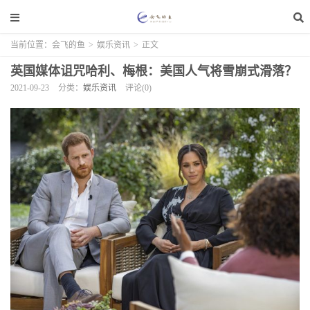
当前位置：
会飞的鱼
>
娱乐资讯
>
正文
英国媒体诅咒哈利、梅根：美国人气将雪崩式滑落？
2021-09-23
分类：
娱乐资讯
评论(0)