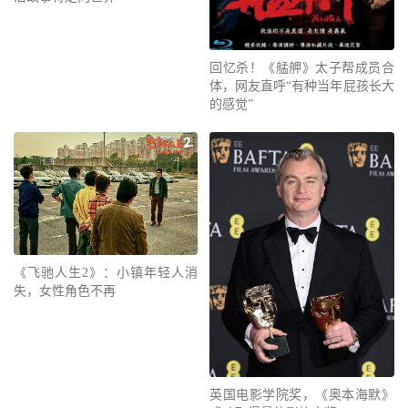
回忆杀！《艋舺》太子帮成员合
体，网友直呼“有种当年屁孩长大
的感觉”
《飞驰人生2》：小镇年轻人消
失，女性角色不再
英国电影学院奖，《奥本海默》