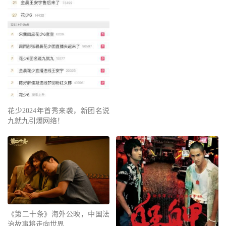
花少2024年首秀来袭，新团名说
九就九引爆网络！
《第二十条》海外公映，中国法
治故事将走向世界