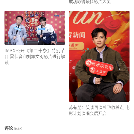
成功取得最佳影片大奖
IMAX公开《第二十条》特别节
目 雷佳音和刘耀文对影片进行解
读
苏有朋：笑谈再演杜飞收着点 电
影计划演唱会后开启
评论
抢沙发