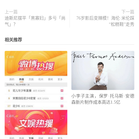
上一篇
下一篇
迪斯尼摆平「黑寡妇」多亏「尚
76岁影后变辣模！海伦·米伦踩
气」？
“松糕鞋”走秀
相关推荐
小李子主演，保罗·托马斯·安德
森新片制作成本高达1.5亿