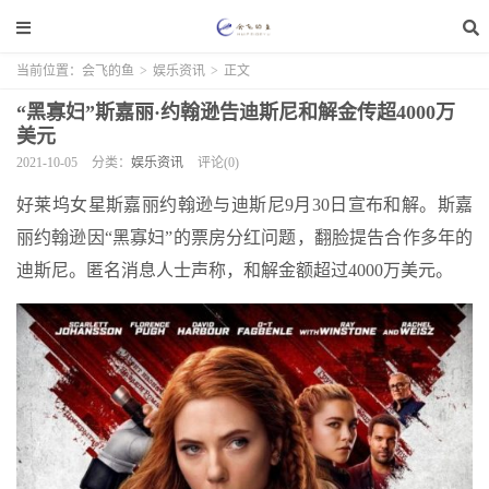
当前位置：
会飞的鱼
>
娱乐资讯
>
正文
“黑寡妇”斯嘉丽·约翰逊告迪斯尼和解金传超4000万
美元
2021-10-05
分类：
娱乐资讯
评论(0)
好莱坞女星斯嘉丽约翰逊与迪斯尼9月30日宣布和解。斯嘉
丽约翰逊因“黑寡妇”的票房分红问题，翻脸提告合作多年的
迪斯尼。匿名消息人士声称，和解金额超过4000万美元。