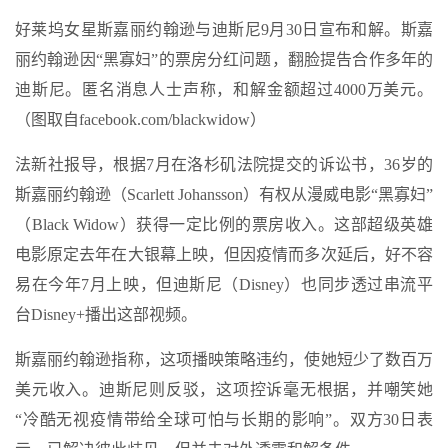
好莱坞女星斯嘉丽约翰逊与迪斯尼9月30日宣布和解。斯嘉
丽约翰逊因“黑寡妇”的票房分红问题，翻脸提告合作多年的
迪斯尼。匿名消息人士声称，和解金额超过4000万美元。
（图取自facebook.com/blackwidow）
法新社报导，根据7月在洛杉矶法院提交的诉讼书，36岁的
斯嘉丽约翰逊（Scarlett Johansson）有权从漫威电影“黑寡妇”
（Black Widow）获得一定比例的票房收入。这部超级英雄
电影原定去年在大银幕上映，但因疫情而多次延后，好不容
易在今年7月上映，但迪斯尼（Disney）也同步透过串流平
台Disney+播出这部视频。
斯嘉丽约翰逊指称，这项播映策略违约，使她短少了数百万
美元收入。迪斯尼则反驳，这项控诉毫无根据，并嘲笑她
“冷酷无视疫情带给全球可怕与长期的影响”。双方30日表