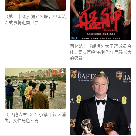
《第二十条》海外公映，中国法
治故事将走向世界
回忆杀！《艋舺》太子帮成员合
体，网友直呼“有种当年屁孩长大
的感觉”
《飞驰人生2》：小镇年轻人消
失，女性角色不再