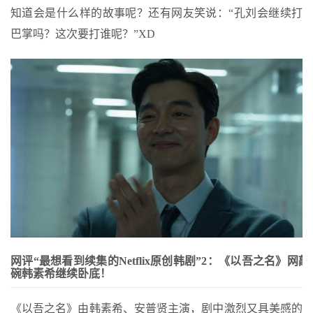
知道会是什么样的故事呢？还有网友笑说：“孔刘会继续打
巴掌吗？这次要打谁呢？”XD
网评“最想看到续集的Netflix原创韩剧”2：《以吾之名》网敲
碗韩素希继续卧底！
《以吾之名》由韩素希、安普贤主演，剧中激烈又具美感的