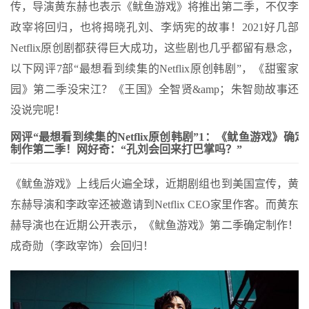
传，导演黄东赫也表示《鱿鱼游戏》将推出第二季，不仅李
政宰将回归，也将揭晓孔刘、李炳宪的故事！2021好几部
Netflix原创剧都获得巨大成功，这些剧也几乎都留有悬念，
以下网评7部“最想看到续集的Netflix原创韩剧”，《甜蜜家
园》第二季没宋江？《王国》全智贤&amp；朱智勋故事还
没说完呢！
网评“最想看到续集的Netflix原创韩剧”1：《鱿鱼游戏》确定
制作第二季！网好奇：“孔刘会回来打巴掌吗？”
《鱿鱼游戏》上线后火遍全球，近期剧组也到美国宣传，黄
东赫导演和李政宰还被邀请到Netflix CEO家里作客。而黄东
赫导演也在近期公开表示，《鱿鱼游戏》第二季确定制作！
成奇勋（李政宰饰）会回归！