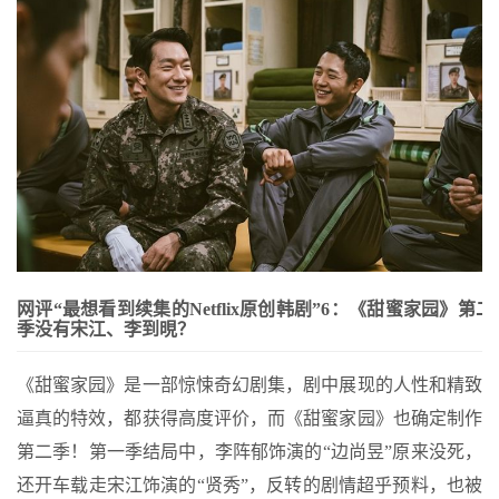
网评“最想看到续集的Netflix原创韩剧”6：《甜蜜家园》第二
季没有宋江、李到晛？
《甜蜜家园》是一部惊悚奇幻剧集，剧中展现的人性和精致
逼真的特效，都获得高度评价，而《甜蜜家园》也确定制作
第二季！第一季结局中，李阵郁饰演的“边尚昱”原来没死，
还开车载走宋江饰演的“贤秀”，反转的剧情超乎预料，也被