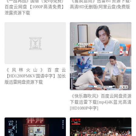
《一战再战》国语（免vip免费）
《猩疯血雨》迅雷BT资源下载-
百度云网盘【1080P高清免费】
高清HD无删版(阿里云盘)免费版
泄露资源下载
《风林火山》百度云
【HD1280PMKV国语中字】加长
版迅雷网盘资源下载
《快乐趣吹风》百度云网盘资源
下载迅雷下载[mp4]4K蓝光高清
[HD1080P中字]