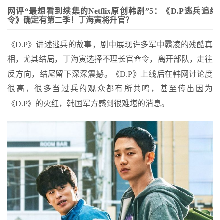
网评“最想看到续集的Netflix原创韩剧”5：《D.P逃兵追缉
令》确定有第二季！丁海寅将升官？
《D.P》讲述逃兵的故事，剧中展现许多军中霸凌的残酷真
相，尤其结局，丁海寅选择不理长官命令，离开部队，走往
反方向，结尾留下深深震撼。《D.P》上线后在韩网讨论度
很高，很多当过兵的观众都有所共鸣，甚至传出因为
《D.P》的火红，韩国军方感到很难堪的消息。