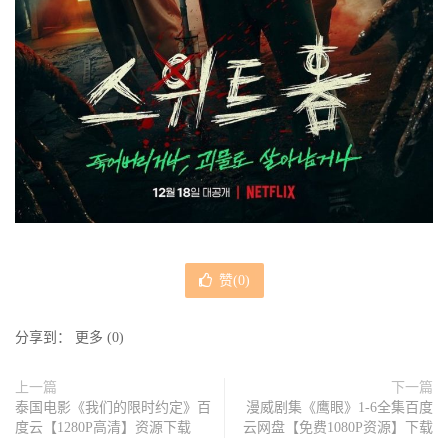
赞(
0
)
分享到：
更多
(
0
)
上一篇
下一篇
泰国电影《我们的限时约定》百
漫威剧集《鹰眼》1-6全集百度
度云【1280P高清】资源下载
云网盘【免费1080P资源】下载