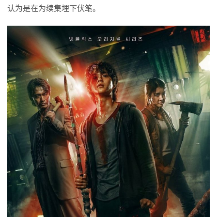
认为是在为续集埋下伏笔。