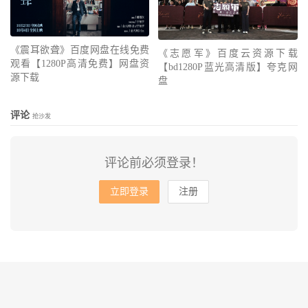
《震耳欲聋》百度网盘在线免费
《志愿军》百度云资源下载
观看【1280P高清免费】网盘资
【bd1280P蓝光高清版】夸克网
源下载
盘
评论
抢沙发
评论前必须登录！
立即登录
注册
© 2010-2026
会飞的鱼
网站地图