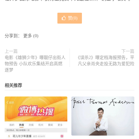
赞(
0
)
分享到：
更多
(
0
)
上一篇
下一篇
电影《雄狮少年》曝靓仔出街人
《误杀2》曝定档海报预告，平
物预告 小队欢乐集结开启高燃
凡父亲肖央走投无路为爱犯险
逐梦
相关推荐