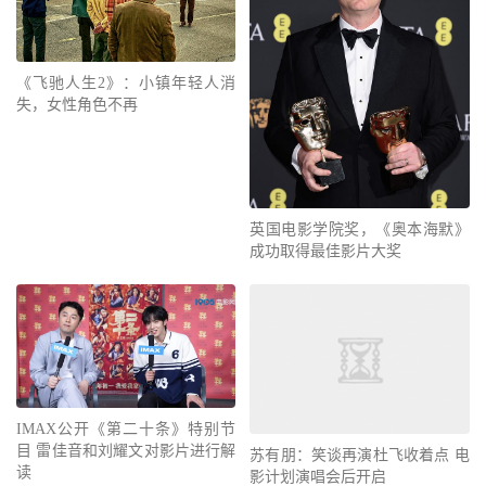
《飞驰人生2》：小镇年轻人消
失，女性角色不再
英国电影学院奖，《奥本海默》
成功取得最佳影片大奖
IMAX公开《第二十条》特别节
目 雷佳音和刘耀文对影片进行解
苏有朋：笑谈再演杜飞收着点 电
读
影计划演唱会后开启