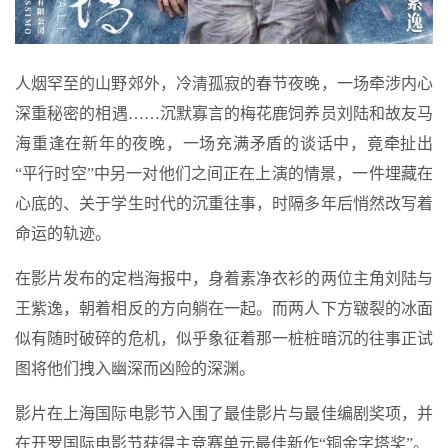
人烟罕至的山野郊外，冷清孤寂的春节夜晚，一场牵涉内心
深重秘密的相遇……沉默寡言的梅花鹿饲养员刘陆和故友马
海重逢在新年的夜晚，一场充满矛盾的谈话中，竟牵扯出
“平行时空”中另一对他们之间正在上演的情景，一件埋藏在
心底的、关于学生时代的沉重往事，时隔多年后悄然改写着
命运的轨迹。
在影片发布的定档海报中，身着素净衣衫的两位主角刘陆与
王紫逸，朝着相反的方向躺在一起。而两人下方皲裂的冰面
似有随时破碎的危机，似乎象征着那一桩桩暗沉的往事正试
图将他们拽入幽深而凶险的深渊。
影片在上海国际电影节入围了最佳影片与最佳编剧奖项，并
在开罗国际电影节获得主竞赛单元最佳新作“铜金字塔奖”。