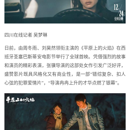
四川在线记者 吴梦琳
日前，由周冬雨、刘昊然领衔主演的《平原上的火焰》在西
班牙圣塞巴斯蒂安电影节举行了全球首映。凭借强烈的故事
和演员的精彩表演，张骥导演的这部处女作引发广泛好评，
盛赞影片既具风格化又有商业性，是一部“错综复杂、扣人
心弦的犯罪爱情片”，“导演冉冉上升的才华点燃了银幕”。