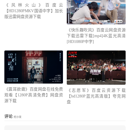
《风林火山》百度云
【HD1280PMKV国语中字】加长
版迅雷网盘资源下载
《快乐趣吹风》百度云网盘资源
下载迅雷下载[mp4]4K蓝光高清
[HD1080P中字]
《震耳欲聋》百度网盘在线免费
《志愿军》百度云资源下载
观看【1280P高清免费】网盘资
【bd1280P蓝光高清版】夸克网
源下载
盘
评论
抢沙发