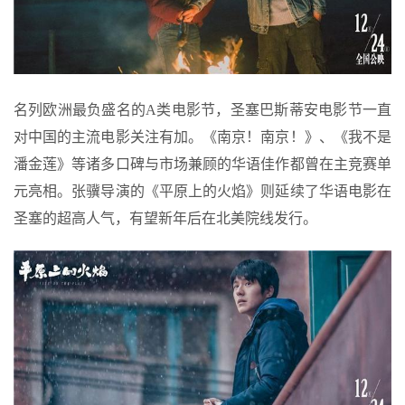
名列欧洲最负盛名的A类电影节，圣塞巴斯蒂安电影节一直
对中国的主流电影关注有加。《南京！南京！》、《我不是
潘金莲》等诸多口碑与市场兼顾的华语佳作都曾在主竞赛单
元亮相。张骥导演的《平原上的火焰》则延续了华语电影在
圣塞的超高人气，有望新年后在北美院线发行。