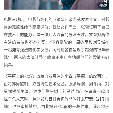
电影首映后，电影节场刊的《银幕》杂志就发表长文，对影
片的完整性给予高度评价：就处女作而言，张骥证明了自己
在技术上的能力，是一位让人兴奋的导演天才。文章对两位
主演的表演也不吝夸赞，“不容辩驳的，周冬雨和刘昊然在
一起拥有强烈的化学反应，同时也各自呈现了超强的银幕表
现”。两人的表演让整个故事不由自主地朝他们的爱情方向
倾斜。
《平原上的火焰》改编自双雪涛的小说《平原上的摩西》，
由刁亦男监制，双雪涛任艺术总监，张骥导演，周冬雨、刘
昊然领衔主演，讲述刑警庄树（刘昊然 饰）在追查一起出
租车杀人案时，意外发现昔日青梅竹马的好友李斐（周冬雨
饰）也被牵扯其中，由此揭开8年前的一段往事。该片将于