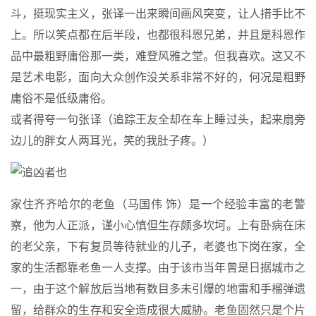
斗，挺现实主义，张译一出来瞬间画风突变，让人措手比不
上。所以笑点都在后半段，也都很科恩兄弟，并且是科恩作
品中最粗野庸俗那一类，难登风雅之堂。但我喜欢。这又不
是艺术电影，面向大众创作没关系非常不好的，何况是粗野
庸俗不是低级庸俗。
或者得夸一句张译（追踪王友全却在车上睡过头，起来扇旁
边儿的胖女人两耳光，笑的我肚子疼。）
家住齐齐哈尔的老鱼（马国伟 饰）是一个经验丰富的老警
察，他为人正派，谨小心慎但生存颇多坎坷。上有卧病在床
的老父亲，下有复员等待就业的儿子，老婆也下岗在家，全
家的生活都靠老鱼一人支撑。由于该市当年曾是日据城市之
一，由于这个解放后当地有数目多未引爆的地雷和手榴弹遗
留，给群众的生存和安全造成很大威胁。老鱼固然只是个片