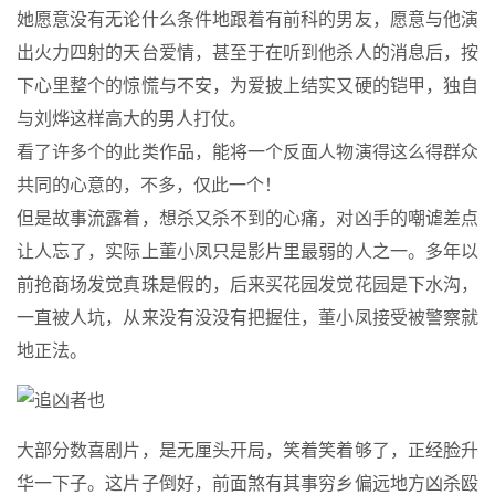
她愿意没有无论什么条件地跟着有前科的男友，愿意与他演
出火力四射的天台爱情，甚至于在听到他杀人的消息后，按
下心里整个的惊慌与不安，为爱披上结实又硬的铠甲，独自
与刘烨这样高大的男人打仗。
看了许多个的此类作品，能将一个反面人物演得这么得群众
共同的心意的，不多，仅此一个！
但是故事流露着，想杀又杀不到的心痛，对凶手的嘲谑差点
让人忘了，实际上董小凤只是影片里最弱的人之一。多年以
前抢商场发觉真珠是假的，后来买花园发觉花园是下水沟，
一直被人坑，从来没有没没有把握住，董小凤接受被警察就
地正法。
大部分数喜剧片，是无厘头开局，笑着笑着够了，正经脸升
华一下子。这片子倒好，前面煞有其事穷乡偏远地方凶杀殴