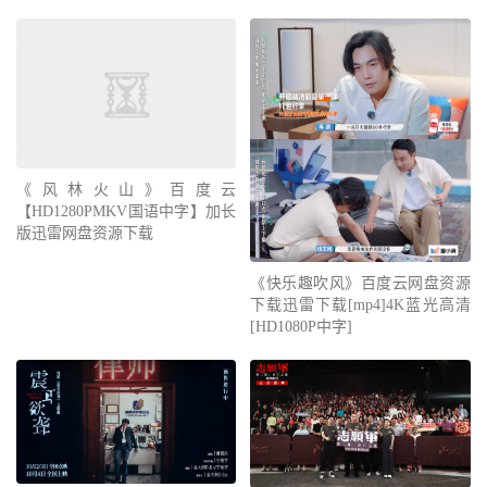
《风林火山》百度云
【HD1280PMKV国语中字】加长
版迅雷网盘资源下载
《快乐趣吹风》百度云网盘资源
下载迅雷下载[mp4]4K蓝光高清
[HD1080P中字]