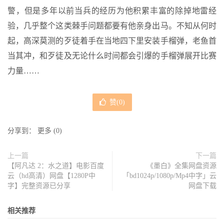
警，但是多年以前当兵的经历为他积累丰富的除掉地雷经
验，几乎整个这类棘手问题都要有他亲身出马。不知从何时
起，高深莫测的歹徒着手在当地四下里安装手榴弹，老鱼首
当其冲，和歹徒及无论什么时间都会引爆的手榴弹展开比赛
力量……
赞(
0
)
分享到：
更多
(
0
)
上一篇
下一篇
【阿凡达 2：水之道】电影百度
《墨白》全集网盘资源
云（hd高清）网盘【1280P中
「bd1024p/1080p/Mp4中字」云
字】完整资源已分享
网盘下载
相关推荐