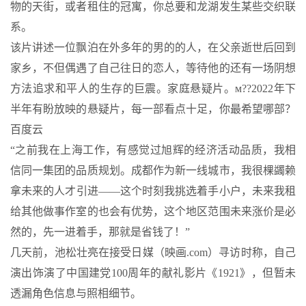
物的天街，或者租住的冠寓，你总要和龙湖发生某些交织联
系。
该片讲述一位飘泊在外多年的男的的人，在父亲逝世后回到
家乡，不但偶遇了自己往日的恋人，等待他的还有一场阴想
方法追求和平人的生存的巨震。家庭悬疑片。м??2022年下
半年有盼放映的悬疑片，每一部看点十足，你最希望哪部？
百度云
“之前我在上海工作，有感觉过旭辉的经济活动品质，我相
信同一集团的品质规划。成都作为新一线城市，我很棵蠲赖
拿未来的人才引进——这个时刻我挑选着手小户，未来我租
给其他做事作室的也会有优势，这个地区范围未来涨价是必
然的，先一进着手，那就是省钱了！”
几天前，池松壮亮在接受日媒（映画.com）寻访时称，自己
演出饰演了中国建党100周年的献礼影片《1921》，但暂未
透漏角色信息与照相细节。