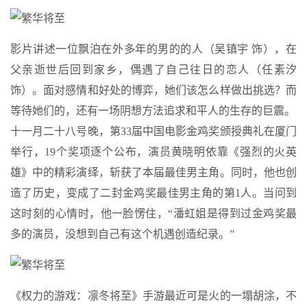
影片讲述一位飘泊在外多年的男的的人（吴镇宇 饰），在
父亲逝世后回到家乡，偶遇了自己往日的恋人（任素汐
饰）。面对感情和好处的博弈，她们该怎么样做出挑选？而
等待她们的，还有一场阴想方法追求和平人的生存的巨震。
十一月二十八号晚，第33届中国电影金鸡奖颁授典礼在厦门
举行，19个奖项逐个公布，演员黄晓明依靠《强烈的火英
雄》中的精彩演绎，斩获了本届最佳男主角。同时，他也创
造了历史，变成了二封金鸡奖最佳男主角的第1人。当问到
这时刻的心情时，他一脸愣住，“潘虹姐是得到过金鸡奖最
多的演员，没想到自己有这个机遇创造纪录。”
《权力的游戏：凛冬将至》手游最近可是火的一塌胡涂，不