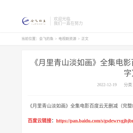
欢迎光临
我们一直在努力
当前位置：
会飞的鱼
>
电视剧资源
>
正文
《月里青山淡如画》全集电影百度
字
2022-12-19
分类
《月里青山淡如画》全集电影百度云无删减（完整HD1
百度云链接
：
https://pan.baidu.com/s/gsdewrvgjh