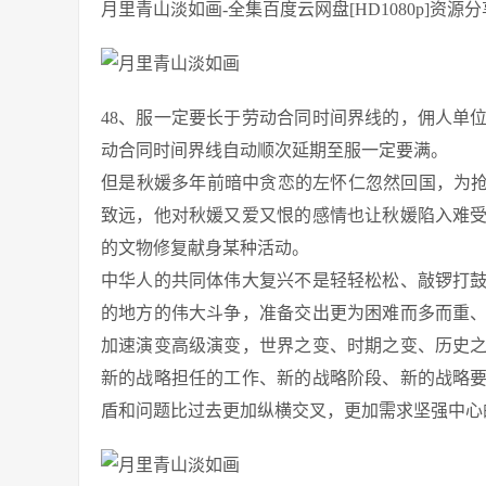
月里青山淡如画-全集百度云网盘[HD1080p]资源分
48、服一定要长于劳动合同时间界线的，佣人单
动合同时间界线自动顺次延期至服一定要满。
但是秋媛多年前暗中贪恋的左怀仁忽然回国，为抢
致远，他对秋媛又爱又恨的感情也让秋媛陷入难
的文物修复献身某种活动。
中华人的共同体伟大复兴不是轻轻松松、敲锣打
的地方的伟大斗争，准备交出更为困难而多而重
加速演变高级演变，世界之变、时期之变、历史
新的战略担任的工作、新的战略阶段、新的战略
盾和问题比过去更加纵横交叉，更加需求坚强中心