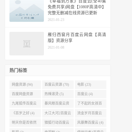
《幸福到万家》百度云(全40集
免费共享)网盘【1080P高清中】
完整无删减在线资源已更新
2021-01-23
雁归西窗月百度云网盘【高清
版】资源分享
2021-01-08
热门标签
网盘资源 (94)
百度云资源 (70)
电影 (23)
百度网盘资源
热辣滚烫 (5)
百度云 (4)
(11)
九尾狐传百度云
暴风眼百度云资
了不起的女孩百
(4)
源 (4)
度云 (4)
《百岁之好 (4)
大江大河2百度云
流金岁月百度云
(4)
(4)
明天你是否依然
猎狐行动百度云
风暴舞百度云 (4)
爱我百度云 (4)
(4)