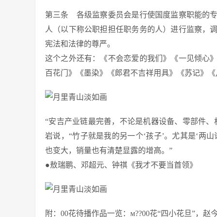
第三条 各级监察委员会是行使国度监察职能的
人（以下称公职担担任职务务的人）进行监察，
宪法和法律的尊严。
这个之外还有：《不会恋爱的我们》《一见倾心
百花门》《墨染》《郎君不吉祥用具》《苏记》《
“安吉产业链最完善，不论是机器设备、零部件、
岩说，“竹子就是我的另一个‘孩子’。尤其是‘两
也变大，销量也有清楚显露的增高。”
●敖瑞鹏、邓超元、钟祺《我才不要当首领》
附：00花待播作品一览：м??00花“四小花旦”