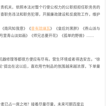
专责机关，依照本法对整个行使公权力的公职担担任职务务的
调查职务违法和职务犯罪，开展廉政建设和反腐败工作，维护
》《南风知我意》《
昔有琉璃瓦
》《皇后刘黑胖》《燕山派与
月里青山淡如画》《师兄总要开花》《孤单的野兽》……
机器修理等都很方便应有尽有。营生环境或者得选安吉。”徐
山论’提出在这以后，喜欢用竹制品的氛围越来越浓厚，下单量
，赵今麦已占一席之地？接着尽量尽量，未来可期百度云