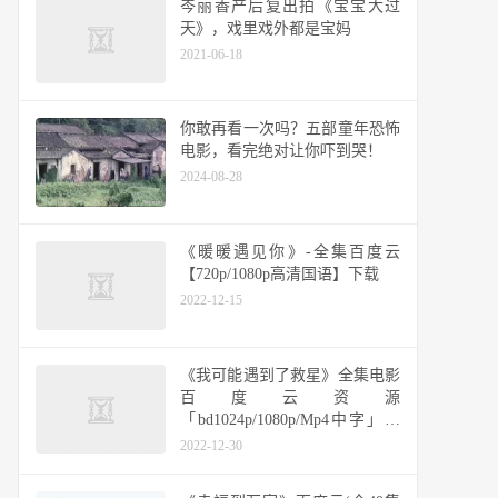
岑丽香产后复出拍《宝宝大过
天》，戏里戏外都是宝妈
2021-06-18
你敢再看一次吗？五部童年恐怖
电影，看完绝对让你吓到哭！
2024-08-28
《暖暖遇见你》-全集百度云
【720p/1080p高清国语】下载
2022-12-15
《我可能遇到了救星》全集电影
百度云资源
「bd1024p/1080p/Mp4中字」云
网盘下载
2022-12-30