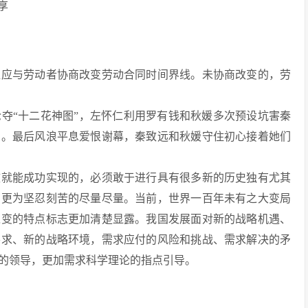
享
位应与劳动者协商改变劳动合同时间界线。未协商改变的，劳
夺“十二花神图”，左怀仁利用罗有钱和秋媛多次预设坑害秦
受。最后风浪平息爱恨谢幕，秦致远和秋媛守住初心接着她们
鼓就能成功实现的，必须敢于进行具有很多新的历史独有尤其
、更为坚忍刻苦的尽量尽量。当前，世界一百年未有之大变局
之变的特点标志更加清楚显露。我国发展面对新的战略机遇、
要求、新的战略环境，需求应付的风险和挑战、需求解决的矛
的领导，更加需求科学理论的指点引导。