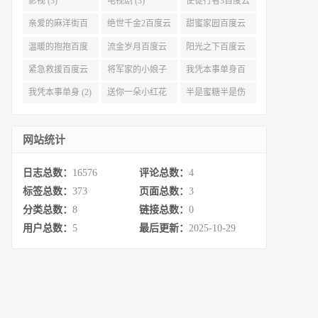
影视 (3)
电视剧 (3)
使徒行者3百度云
资源 (3)
亲爱的麻洋街百
绝世千金2百度云
甜蜜家园百度云
度云资源 (3)
(3)
(3)
温暖的抱抱百度
流金岁月百度云
阳光之下百度云
云 (3)
完整网盘 (3)
(3)
紧急救援百度云
将军家的小娘子
我凭本事单身百
资源 (2)
百度云 (2)
度云资源 (2)
我凭本事单身 (2)
送你一朵小红花
半是蜜糖半是伤
百度云 (2)
百度云资源 (2)
网站统计
日志总数：
16576
评论总数：
4
标签总数：
373
页面总数：
3
分类总数：
8
链接总数：
0
用户总数：
5
最后更新：
2025-10-29