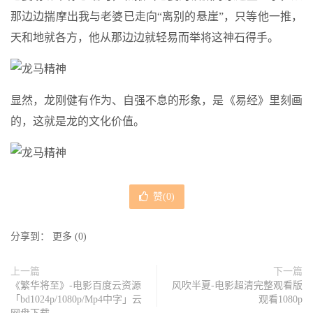
那边边揣摩出我与老婆已走向“离别的悬崖”，只等他一推，
天和地就各方，他从那边边就轻易而举将这神石得手。
显然，龙刚健有作为、自强不息的形象，是《易经》里刻画
的，这就是龙的文化价值。
赞(
0
)
分享到：
更多
(
0
)
上一篇
下一篇
《繁华将至》-电影百度云资源
风吹半夏-电影超清完整观看版
「bd1024p/1080p/Mp4中字」云
观看1080p