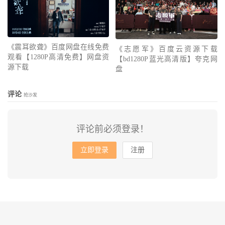
《震耳欲聋》百度网盘在线免费
《志愿军》百度云资源下载
观看【1280P高清免费】网盘资
【bd1280P蓝光高清版】夸克网
源下载
盘
评论
抢沙发
评论前必须登录！
立即登录
注册
© 2010-2026
会飞的鱼
网站地图