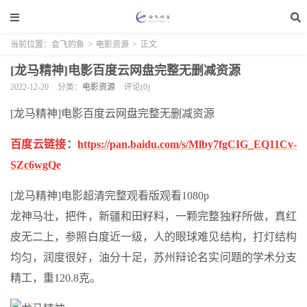
当前位置：
会飞的鱼
>
电影资源
>
正文
[龙马精神]电影百度云网盘完整无删减资源
2022-12-20
分类：
电影资源
评论(0)
[龙马精神]电影百度云网盘完整无删减资源
百度云链接
：
https://pan.baidu.com/s/Mlby7fgCIG_EQ11Cv-
SZc6wgQe
[龙马精神]电影超清完整观看版观看1080p
龙神马壮，把件，新疆和田籽料，一颗完整独籽所做，真红
皮无二上，参照白度近一级，人的眼球难见结构，打灯结构
均匀，润度很好，油分十足，苏州辩论名实问题的学术分支
精工，重120.8克。