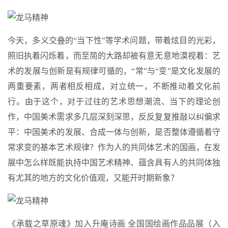
今天，多义交叠的“当下性”等学术问题，带着炫目的光彩，
照旧执着闪烁着，而至简的大路却被有意无意地漠视着：艺
术的发展与创新是有规律可循的，“常”与“变”是文化发展的
两重要素，两者相反相成，对立统一，不断推动着文化前
行。由于这个，对于过往的艺术思想潮流、当下的理论创
作，中国美术需求多几层深刻深思，反反复复推敲以纠偏求
平：中国美术的发展、合成一体与创新，是否整体遵循着守
常求变的基本艺术规律？作为人的共同体艺术的国画，在发
展中怎么样既能执持中国艺术精神、蕴含具有人的共同体独
有尤其的地方的文化价值观，又能开时期新象？
《承载之草原魂》加入升庵诗画 全国国绘画作品品展（入