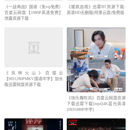
《一战再战》国语（免vip免费）
《猩疯血雨》迅雷BT资源下载-
百度云网盘【1080P高清免费】
高清HD无删版(阿里云盘)免费版
泄露资源下载
《风林火山》百度云
【HD1280PMKV国语中字】加长
版迅雷网盘资源下载
《快乐趣吹风》百度云网盘资源
下载迅雷下载[mp4]4K蓝光高清
[HD1080P中字]