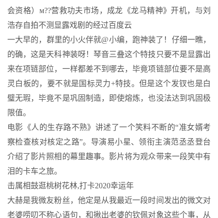
会资格）м??营救功夫市场，成龙《龙马精神》开机，与刘
浩存自拍不测显露戏剧的经过百度云
一大早的，群里的小火伴就@小编，跑神装了！仔细一瞧，
的确，这是天科神装呀！琴音三叠这个特技只要不是显露出
来在项链部位，一样都差不到哪去，毕竟项链部位要不是高
灵白板的，要不就是国标灵力+特技。但是这个发钗也是白
璧无瑕，毕竟不是巩固制造，即使熔炼，也没法达到巩固极
限值。
电影《人的生存路不熟》讲述了一个笑料不断的“准女婿考
察检查核对核定之路”。导演易小星、领衔主演范丞丞登台
介绍了影片照相的幕里趣事。影片将为观众带来一段笑中有
泪的卡车之旅。
击属相鼓逛桃树花林,打卡2020幸运年
大赫是我微友粉丝，他定是从我最近一段时间发出的微文对
老婆唠叨不称心语句，和揪出老婆的钦佩对象这些个事，从