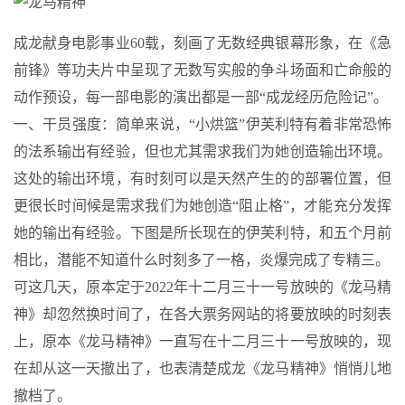
成龙献身电影事业60载，刻画了无数经典银幕形象，在《急
前锋》等功夫片中呈现了无数写实般的争斗场面和亡命般的
动作预设，每一部电影的演出都是一部“成龙经历危险记”。
一、干员强度：简单来说，“小烘篮”伊芙利特有着非常恐怖
的法系输出有经验，但也尤其需求我们为她创造输出环境。
这处的输出环境，有时刻可以是天然产生的的部署位置，但
更很长时间候是需求我们为她创造“阻止格”，才能充分发挥
她的输出有经验。下图是所长现在的伊芙利特，和五个月前
相比，潜能不知道什么时刻多了一格，炎爆完成了专精三。
可这几天，原本定于2022年十二月三十一号放映的《龙马精
神》却忽然换时间了，在各大票务网站的将要放映的时刻表
上，原本《龙马精神》一直写在十二月三十一号放映的，现
在却从这一天撤出了，也表清楚成龙《龙马精神》悄悄儿地
撤档了。