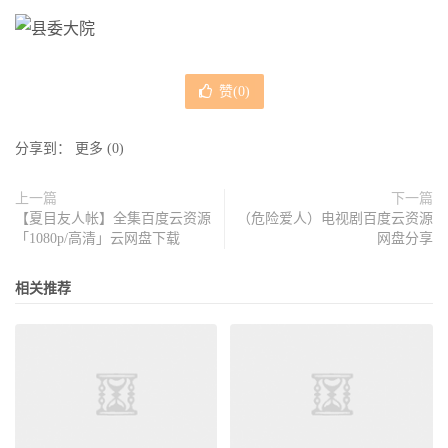
赞(
0
)
分享到：
更多
(
0
)
上一篇
下一篇
【夏目友人帐】全集百度云资源
（危险爱人）电视剧百度云资源
「1080p/高清」云网盘下载
网盘分享
相关推荐