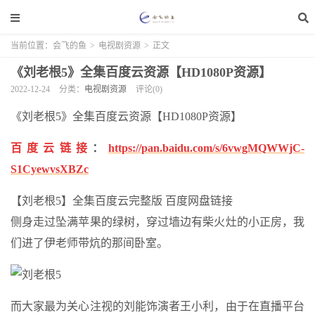
当前位置：
会飞的鱼
>
电视剧资源
>
正文
《刘老根5》全集百度云资源【HD1080P资源】
2022-12-24
分类：
电视剧资源
评论(0)
《刘老根5》全集百度云资源【HD1080P资源】
百度云链接
：
https://pan.baidu.com/s/6vwgMQWWjC-
S1CyewvsXBZc
【刘老根5】全集百度云完整版 百度网盘链接
侧身走过坠满苹果的绿树，穿过墙边有柴火灶的小正房，我
们进了伊老师带炕的那间卧室。
而大家最为关心注视的刘能饰演者王小利，由于在直播平台