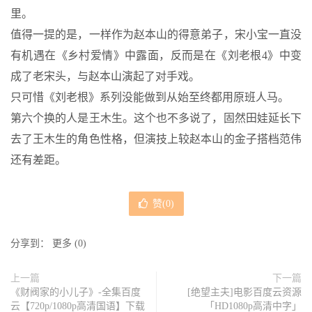
里。
值得一提的是，一样作为赵本山的得意弟子，宋小宝一直没
有机遇在《乡村爱情》中露面，反而是在《刘老根4》中变
成了老宋头，与赵本山演起了对手戏。
只可惜《刘老根》系列没能做到从始至终都用原班人马。
第六个换的人是王木生。这个也不多说了，固然田娃延长下
去了王木生的角色性格，但演技上较赵本山的金子搭档范伟
还有差距。
赞(
0
)
分享到：
更多
(
0
)
上一篇
下一篇
《财阀家的小儿子》-全集百度
[绝望主夫]电影百度云资源
云【720p/1080p高清国语】下载
「HD1080p高清中字」